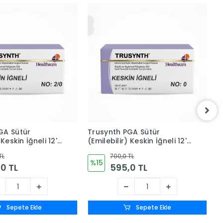
GA Sütür
Trusynth PGA Sütür
T
Keskin İğneli 12'li
(Emilebilir) Keskin İğneli 12'li
(
/0
Kutu No: 0
K
TL
700,0 TL
%15
0 TL
595,0 TL
Sepete Ekle
Sepete Ekle