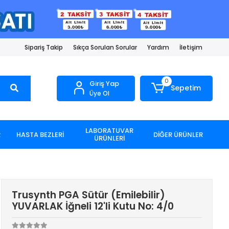
Sipariş Takip
Sıkça Sorulan Sorular
Yardım
İletişim
0
Giriş Yap
Sepetim
Üye Ol
LABORATUVAR
R
HASTA BEZLERİ
DİĞER ÜRÜNLER
ÜRÜNLERİ
Trusynth PGA Sütür (Emilebilir)
YUVARLAK İğneli 12'li Kutu No: 4/0