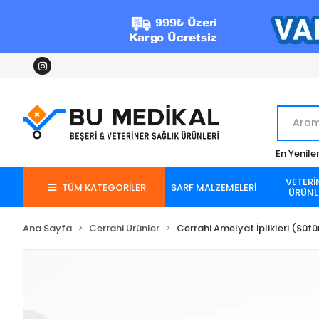
En Yenile
VETERİ
TÜM KATEGORİLER
SARF MALZEMELERİ
ÜRÜNL
Ana Sayfa
Cerrahi Ürünler
Cerrahi Amelyat İplikleri (Sütü