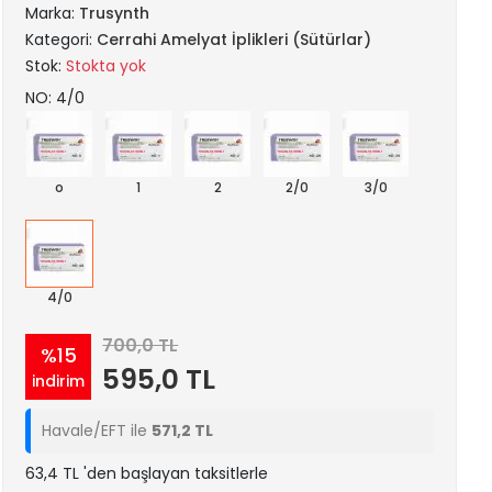
Marka:
Trusynth
Kategori:
Cerrahi Amelyat İplikleri (Sütürlar)
Stok:
Stokta yok
NO: 4/0
o
1
2
2/0
3/0
4/0
700,0 TL
%15
595,0 TL
indirim
Havale/EFT ile
571,2 TL
63,4 TL 'den başlayan taksitlerle