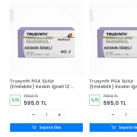
Trusynth PGA Sütür
Trusynth PGA Sütür
(Emilebilir) Keskin İğneli 12'li
(Emilebilir) Keskin İğne
Kutu No: 2
Kutu No: 1
700,0 TL
700,0 TL
%15
%15
595,0 TL
595,0 TL
Sepete Ekle
Sepete Ek