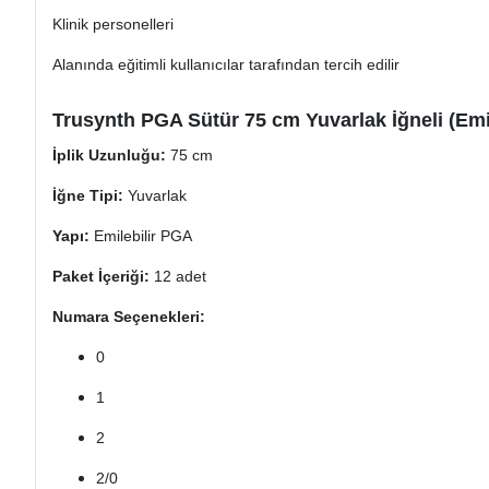
Klinik personelleri
Alanında eğitimli kullanıcılar tarafından tercih edilir
Trusynth PGA Sütür 75 cm Yuvarlak İğneli (Emile
İplik Uzunluğu:
75 cm
İğne Tipi:
Yuvarlak
Yapı:
Emilebilir PGA
Paket İçeriği:
12 adet
Numara Seçenekleri:
0
1
2
2/0