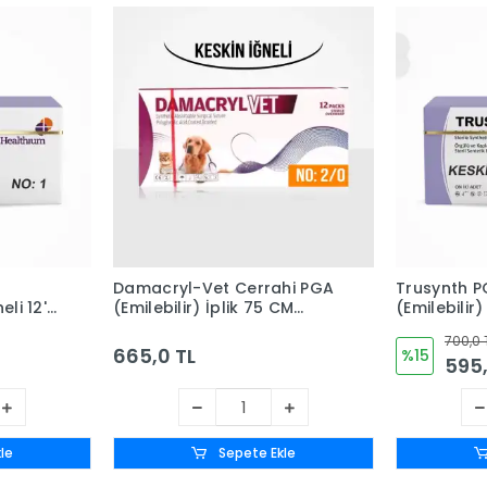
Damacryl-Vet Cerrahi PGA
Trusynth P
li 12'li
(Emilebilir) İplik 75 CM
(Emilebilir) 
İğneli 12'li Paket No: 2/0 -
Kutu No: 2
700,0 
Keskin İğneli
665,0 TL
%15
595,
le
Sepete Ekle