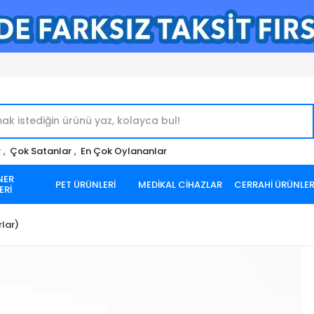
r
,
Çok Satanlar
,
En Çok Oylananlar
NER
PET ÜRÜNLERİ
MEDİKAL CİHAZLAR
CERRAHİ ÜRÜNLE
ERİ
rlar)