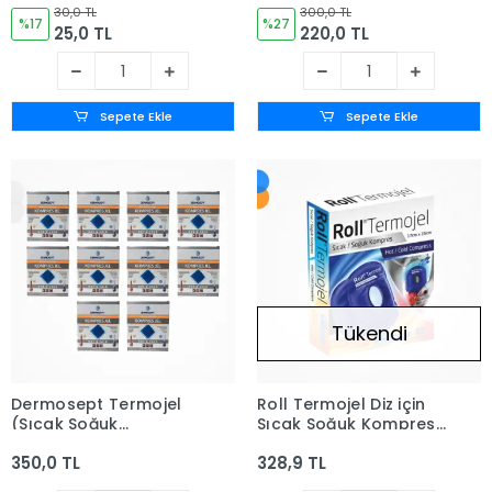
Kutulu 13cm x 13cm
Kutulu 13cm x 13cm -
30,0 TL
300,0 TL
%17
10 Adet
%27
25,0 TL
220,0 TL
Sepete Ekle
Sepete Ekle
Tükendi
Dermosept Termojel
Roll Termojel Diz için
(Sıcak Soğuk
Sıcak Soğuk Kompres
Kompres) Kılıf Kutulu
17 x 25 cm
350,0 TL
328,9 TL
13cm x 13cm - 10 Adet