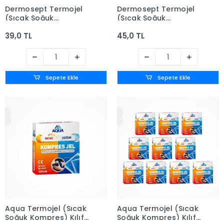
Dermosept Termojel
Dermosept Termojel
(Sıcak Soğuk
(Sıcak Soğuk
Kompres) Kılıf Kutulu
Kompres) Kılıf Kutulu
39,0 TL
45,0 TL
13cm x 13cm
13cm x 26cm
Sepete Ekle
Sepete Ekle
Aqua Termojel (Sıcak
Aqua Termojel (Sıcak
Soğuk Kompres) Kılıf
Soğuk Kompres) Kılıf