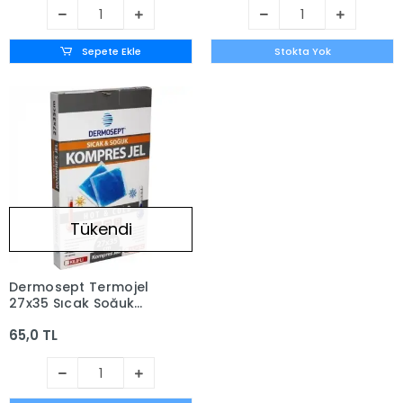
Sepete Ekle
Stokta Yok
Tükendi
Dermosept Termojel
27x35 Sıcak Soğuk
Kompres Kılıfı Kutulu
65,0 TL