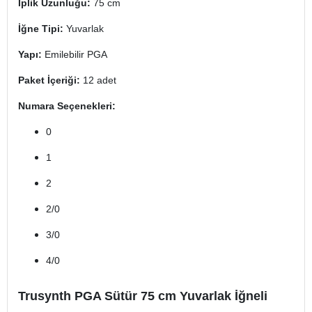
İplik Uzunluğu:
75 cm
İğne Tipi:
Yuvarlak
Yapı:
Emilebilir PGA
Paket İçeriği:
12 adet
Numara Seçenekleri:
0
1
2
2/0
3/0
4/0
Trusynth PGA Sütür 75 cm Yuvarlak İğneli