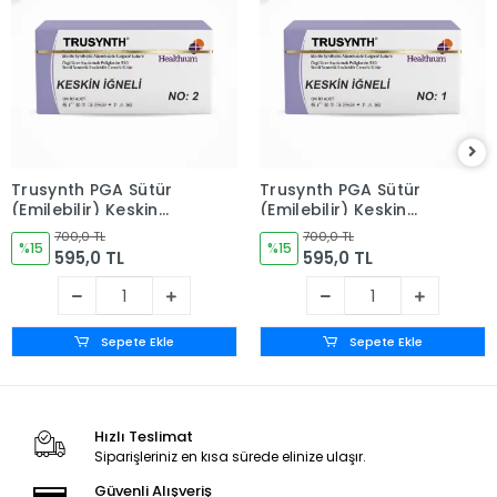
Trusynth PGA Sütür
Trusynth PGA Sütür
(Emilebilir) Keskin
(Emilebilir) Keskin
İğneli 12'li Kutu No: 2
İğneli 12'li Kutu No: 1
700,0 TL
700,0 TL
%15
%15
595,0 TL
595,0 TL
Sepete Ekle
Sepete Ekle
Hızlı Teslimat
Siparişleriniz en kısa sürede elinize ulaşır.
Güvenli Alışveriş