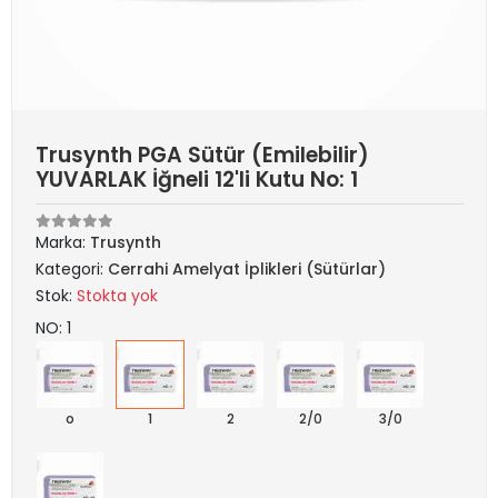
Trusynth PGA Sütür (Emilebilir)
YUVARLAK İğneli 12'li Kutu No: 1
Marka:
Trusynth
Kategori:
Cerrahi Amelyat İplikleri (Sütürlar)
Stok:
Stokta yok
NO: 1
o
1
2
2/0
3/0