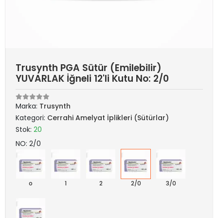
Trusynth PGA Sütür (Emilebilir)
YUVARLAK İğneli 12'li Kutu No: 2/0
Marka:
Trusynth
Kategori:
Cerrahi Amelyat İplikleri (Sütürlar)
Stok:
20
NO: 2/0
o
1
2
2/0
3/0