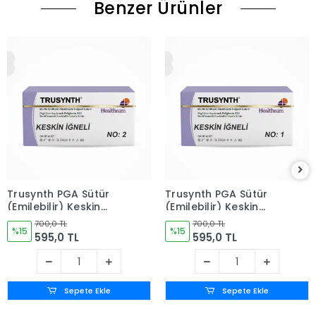
Benzer Ürünler
Trusynth PGA Sütür
Trusynth PGA Sütür
(Emilebilir) Keskin
(Emilebilir) Keskin
İğneli 12'li Kutu No: 2
İğneli 12'li Kutu No: 1
700,0 TL
700,0 TL
%15
%15
595,0 TL
595,0 TL
Sepete Ekle
Sepete Ekle