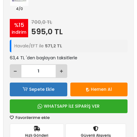
4/0
700,0 TL
%15
595,0 TL
indirim
Havale/EFT ile
571,2 TL
63,4 TL 'den başlayan taksitlerle
Sepete Ekle
Hemen Al
WHATSAPP İLE SİPARİŞ VER
Favorilerime ekle
Hızlı Gönderi
Güvenli Alışveriş