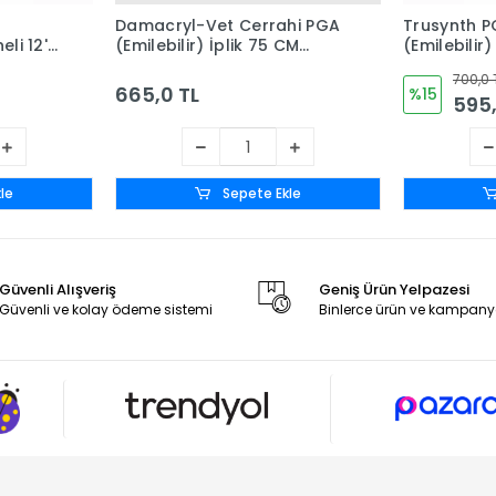
Damacryl-Vet Cerrahi PGA
Trusynth P
li 12'li
(Emilebilir) İplik 75 CM
(Emilebilir) 
İğneli 12'li Paket No: 2/0 -
Kutu No: 2
700,0 
Keskin İğneli
665,0 TL
%15
595,
le
Sepete Ekle
Güvenli Alışveriş
Geniş Ürün Yelpazesi
Güvenli ve kolay ödeme sistemi
Binlerce ürün ve kampany