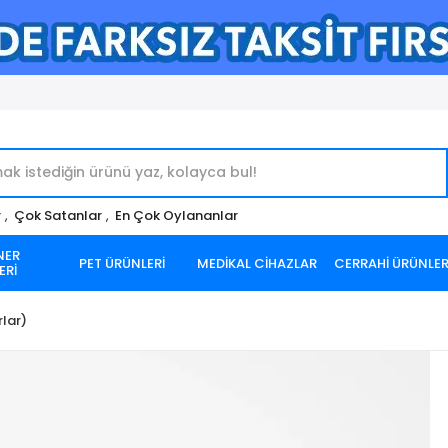
r
,
Çok Satanlar
,
En Çok Oylananlar
NER
PET ÜRÜNLERİ
MEDİKAL CİHAZLAR
CERRAHİ ÜRÜNLE
ERİ
rlar)