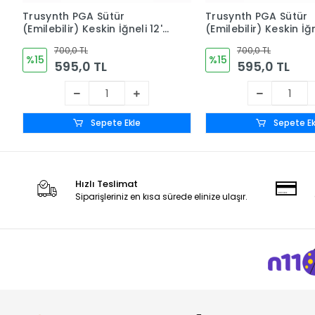
Trusynth PGA Sütür
Trusynth PGA Sütür
(Emilebilir) Keskin İğneli 12'li
(Emilebilir) Keskin İğne
Kutu No: 2
Kutu No: 1
700,0 TL
700,0 TL
%15
%15
595,0 TL
595,0 TL
Sepete Ekle
Sepete Ek
Hızlı Teslimat
Siparişleriniz en kısa sürede elinize ulaşır.