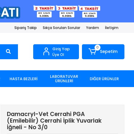
Sipariş Takip
Sıkça Sorulan Sorular
Yardım
İletişim
0
Giriş Yap
Sepetim
Üye Ol
LABORATUVAR
R
HASTA BEZLERİ
DİĞER ÜRÜNLER
ÜRÜNLERİ
Damacryl-Vet Cerrahi PGA
(Emilebilir) Cerrahi İplik Yuvarlak
İğneli - No 3/0