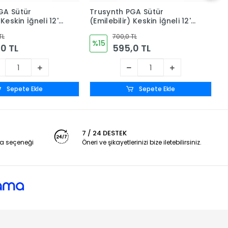
GA Sütür
Trusynth PGA Sütür
T
Keskin İğneli 12'li
(Emilebilir) Keskin İğneli 12'li
(
/0
Kutu No: 0
K
TL
700,0 TL
%15
0 TL
595,0 TL
Sepete Ekle
Sepete Ekle
7 / 24 DESTEK
a seçeneği
Öneri ve şikayetlerinizi bize iletebilirsiniz.