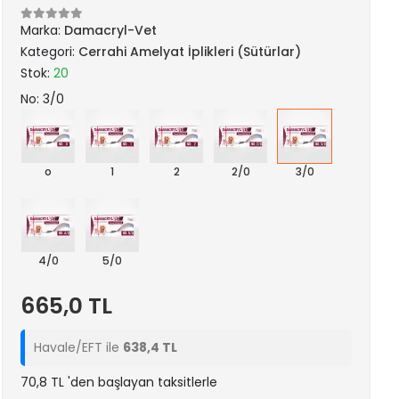
Marka:
Damacryl-Vet
Kategori:
Cerrahi Amelyat İplikleri (Sütürlar)
Stok:
20
No: 3/0
o
1
2
2/0
3/0
4/0
5/0
665,0 TL
Havale/EFT ile
638,4 TL
70,8 TL 'den başlayan taksitlerle