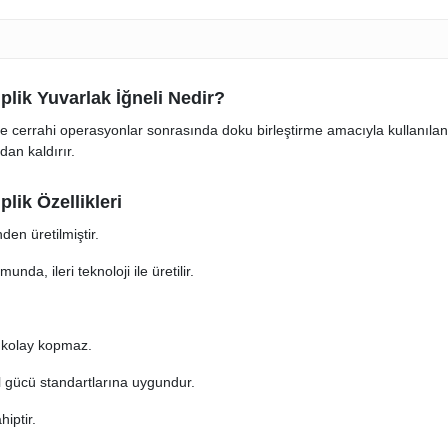
plik Yuvarlak İğneli Nedir?
de cerrahi operasyonlar sonrasında doku birleştirme amacıyla kullanılan yü
an kaldırır.
lik Özellikleri
nden üretilmiştir.
da, ileri teknoloji ile üretilir.
, kolay kopmaz.
l gücü standartlarına uygundur.
iptir.