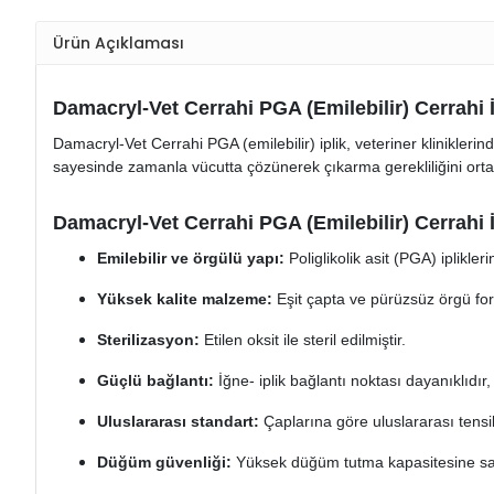
Ürün Açıklaması
Damacryl-Vet Cerrahi PGA (Emilebilir) Cerrahi İ
Damacryl-Vet Cerrahi PGA (emilebilir) iplik, veteriner kliniklerin
sayesinde zamanla vücutta çözünerek çıkarma gerekliliğini ortad
Damacryl-Vet Cerrahi PGA (Emilebilir) Cerrahi İp
Emilebilir ve örgülü yapı:
Poliglikolik asit (PGA) iplikleri
Yüksek kalite malzeme:
Eşit çapta ve pürüzsüz örgü formun
Sterilizasyon:
Etilen oksit ile steril edilmiştir.
Güçlü bağlantı:
İğne- iplik bağlantı noktası dayanıklıdır
Uluslararası standart:
Çaplarına göre uluslararası tensi
Düğüm güvenliği:
Yüksek düğüm tutma kapasitesine sah