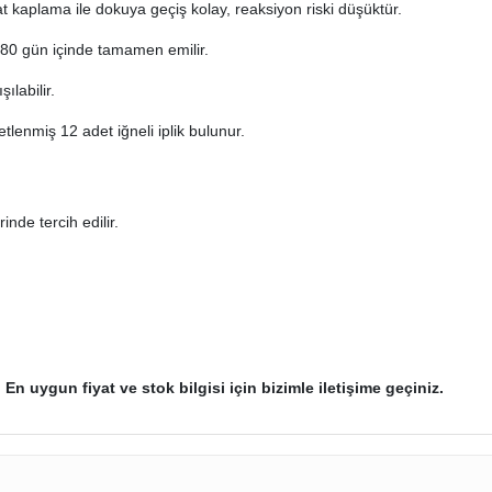
t kaplama ile dokuya geçiş kolay, reaksiyon riski düşüktür.
80 gün içinde tamamen emilir.
ılabilir.
lenmiş 12 adet iğneli iplik bulunur.
nde tercih edilir.
.
En uygun fiyat ve stok bilgisi için bizimle iletişime geçiniz.