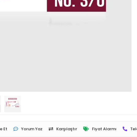
e Et
Yorum Yaz
Karşılaştır
Fiyat Alarmı
Tel