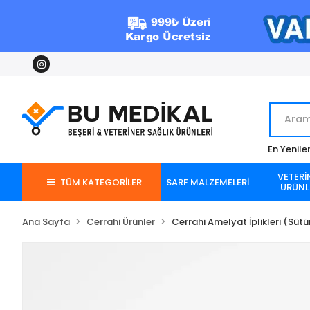
En Yenile
VETERİ
TÜM KATEGORİLER
SARF MALZEMELERİ
ÜRÜNL
Ana Sayfa
Cerrahi Ürünler
Cerrahi Amelyat İplikleri (Sütü