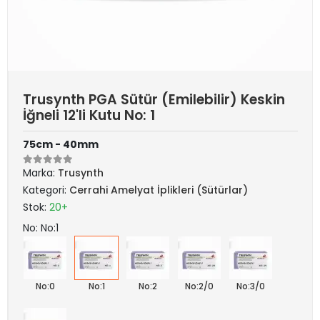
Trusynth PGA Sütür (Emilebilir) Keskin
İğneli 12'li Kutu No: 1
75cm - 40mm
Marka:
Trusynth
Kategori:
Cerrahi Amelyat İplikleri (Sütürlar)
Stok:
20+
No: No:1
No:0
No:1
No:2
No:2/0
No:3/0