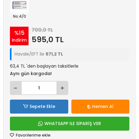
No:4/0
700,0 TL
%15
595,0 TL
indirim
Havale/EFT ile
571,2 TL
63,4 TL 'den başlayan taksitlerle
Aynı gün kargoda!
Sepete Ekle
Hemen Al
WHATSAPP İLE SİPARİŞ VER
Favorilerime ekle