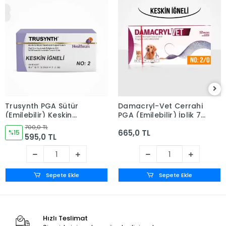
Trusynth PGA Sütür
Damacryl-Vet Cerrahi
(Emilebilir) Keskin
PGA (Emilebilir) İplik 75
İğneli 12'li Kutu No: 2
CM İğneli 12'li Paket No:
700,0 TL
665,0 TL
%15
2/0 - Keskin İğneli
595,0 TL
Sepete Ekle
Sepete Ekle
Hızlı Teslimat