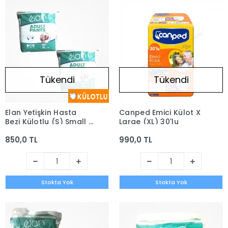
Tükendi
Tükendi
Elan Yetişkin Hasta
Canped Emici Külot X
Bezi Külotlu (S) Small -
Large (XL) 30'lu
30'lu Paket x 2 (60
850,0 TL
990,0 TL
Adet)
Stokta Yok
Stokta Yok