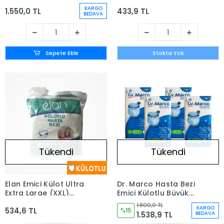
Medium - 4 x 30'lu
30'lu Paket
KARGO
1.550,0 TL
433,9 TL
Paket (120 Adet)
BEDAVA
Sepete Ekle
Stokta Yok
Tükendi
Tükendi
Elan Emici Külot Ultra
Dr. Marco Hasta Bezi
Extra Large (XXL)
Emici Külotlu Büyük
Hasta Bezi | 30'lu
Boy ( L ) 120 Adet
1.800,0 TL
KARGO
534,6 TL
Paket
%15
1.538,9 TL
BEDAVA