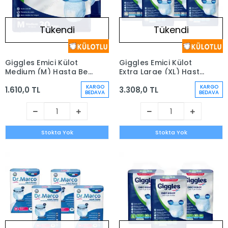
Tükendi
Tükendi
Giggles Emici Külot
Giggles Emici Külot
Medium (M) Hasta Bezi
Extra Large (XL) Hasta
| 60 Adet
Bezi | 120 Adet
KARGO
KARGO
1.610,0 TL
3.308,0 TL
BEDAVA
BEDAVA
Stokta Yok
Stokta Yok