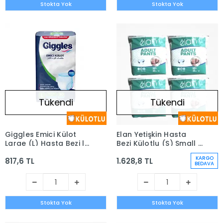
Stokta Yok
Stokta Yok
Tükendi
Tükendi
Giggles Emici Külot
Elan Yetişkin Hasta
Large (L) Hasta Bezi |
Bezi Külotlu (S) Small -
30 Adet
30'lu Paket x 4 (120
KARGO
817,6 TL
1.628,8 TL
Adet)
BEDAVA
Stokta Yok
Stokta Yok