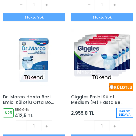
Stokta Yok
Stokta Yok
Tükendi
Tükendi
Dr. Marco Hasta Bezi
Giggles Emici Külot
Emici Külotlu Orta Boy
Medium (M) Hasta Bezi
( M) 30`lu
| 120 Adet
550,0 TL
KARGO
2.955,8 TL
%25
412,5 TL
BEDAVA