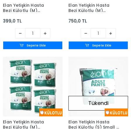
Elan Yetişkin Hasta
Elan Yetişkin Hasta
Bezi Külotlu (M)
Bezi Külotlu (M)
Medium - 30'lu Paket
Medium - 2 x 30'lu
399,0 TL
750,0 TL
Paket (60 Adet)
Sepete Ekle
Sepete Ekle
Tükendi
Elan Yetişkin Hasta
Elan Yetişkin Hasta
Bezi Külotlu (M)
Bezi Külotlu (S) Small -