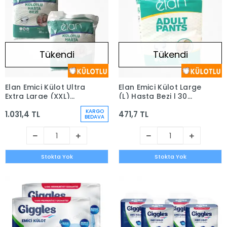
Tükendi
Tükendi
Elan Emici Külot Ultra
Elan Emici Külot Large
Extra Large (XXL)
(L) Hasta Bezi | 30
Hasta Bezi | 2 x 30'lu
Adet
KARGO
1.031,4 TL
471,7 TL
Paket (60 Adet)
BEDAVA
Stokta Yok
Stokta Yok