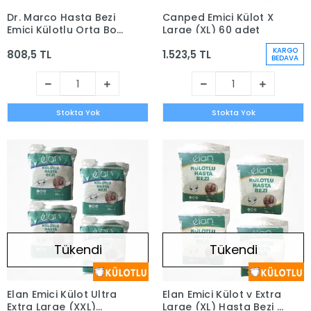
Dr. Marco Hasta Bezi
Canped Emici Külot X
Emici Külotlu Orta Boy
Large (XL) 60 adet
( M) 60 adet - 2 Paket
KARGO
808,5 TL
1.523,5 TL
BEDAVA
Stokta Yok
Stokta Yok
Tükendi
Tükendi
Elan Emici Külot Ultra
Elan Emici Külot v Extra
Extra Large (XXL)
Large (XL) Hasta Bezi |