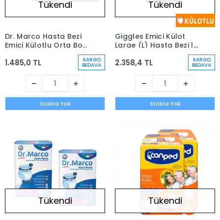
Tükendi
Tükendi
Dr. Marco Hasta Bezi
Giggles Emici Külot
Emici Külotlu Orta Boy
Large (L) Hasta Bezi |
( M) 120 adet - 4 Paket
90 Adet
KARGO
KARGO
1.485,0 TL
2.358,4 TL
BEDAVA
BEDAVA
Stokta Yok
Stokta Yok
Tükendi
Tükendi