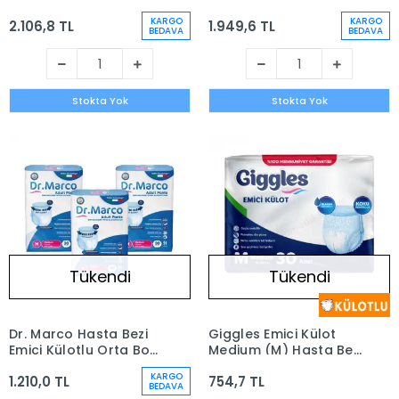
Hasta Bezi | 4 x 30'lu
4 x 30'lu Paket (120
KARGO
KARGO
2.106,8 TL
1.949,6 TL
Paket (120 Adet)
Adet)
BEDAVA
BEDAVA
Stokta Yok
Stokta Yok
Tükendi
Tükendi
Dr. Marco Hasta Bezi
Giggles Emici Külot
Emici Külotlu Orta Boy
Medium (M) Hasta Bezi
( M) 90 adet - 3 Paket
| 30 Adet
KARGO
1.210,0 TL
754,7 TL
BEDAVA