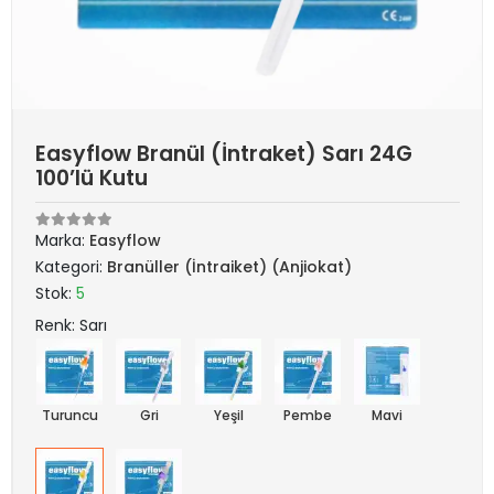
Easyflow Branül (İntraket) Sarı 24G
100’lü Kutu
Marka:
Easyflow
Kategori:
Branüller (İntraiket) (Anjiokat)
Stok:
5
Renk: Sarı
Turuncu
Gri
Yeşil
Pembe
Mavi