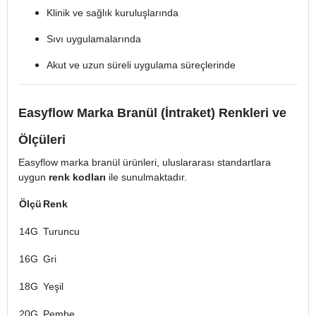
Klinik ve sağlık kuruluşlarında
Sıvı uygulamalarında
Akut ve uzun süreli uygulama süreçlerinde
Easyflow Marka Branül (İntraket) Renkleri ve
Ölçüleri
Easyflow marka branül ürünleri, uluslararası standartlara
uygun
renk kodları
ile sunulmaktadır.
Ölçü
Renk
14G
Turuncu
16G
Gri
18G
Yeşil
20G
Pembe