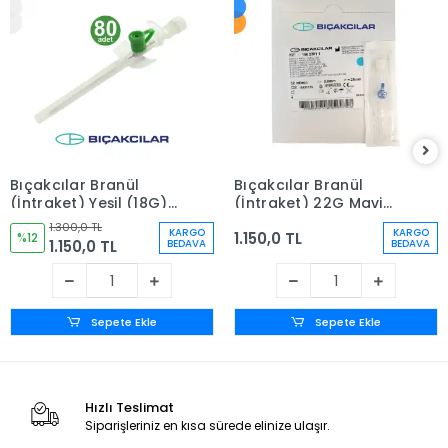
Bıçakcılar Branül
Bıçakcılar Branül
(İntraket) Yeşil (18G)
(İntraket) 22G Mavi
80'li Kutu
80'li Kutu
1.300,0 TL
KARGO
KARGO
1.150,0 TL
%12
1.150,0 TL
BEDAVA
BEDAVA
Sepete Ekle
Sepete Ekle
Hızlı Teslimat
Siparişleriniz en kısa sürede elinize ulaşır.