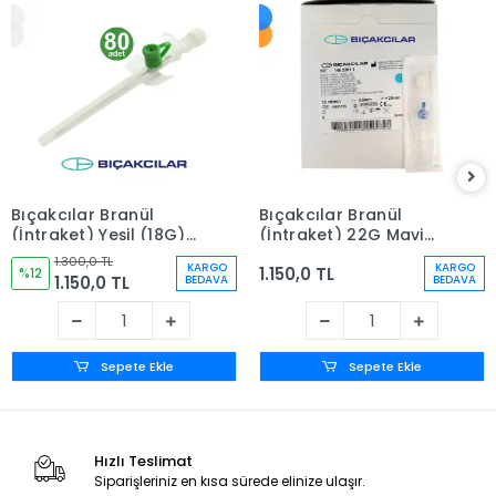
Bıçakcılar Branül
Bıçakcılar Branül
(İntraket) Yeşil (18G)
(İntraket) 22G Mavi
80'li Kutu
80'li Kutu
1.300,0 TL
KARGO
KARGO
1.150,0 TL
%12
1.150,0 TL
BEDAVA
BEDAVA
Sepete Ekle
Sepete Ekle
Hızlı Teslimat
Siparişleriniz en kısa sürede elinize ulaşır.