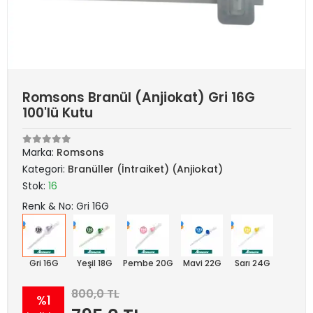
Romsons Branül (Anjiokat) Gri 16G
100'lü Kutu
Marka:
Romsons
Kategori:
Branüller (İntraiket) (Anjiokat)
Stok:
16
Renk & No: Gri 16G
Gri 16G
Yeşil 18G
Pembe 20G
Mavi 22G
Sarı 24G
800,0 TL
%1