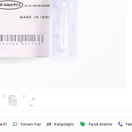
e Et
Yorum Yaz
Karşılaştır
Fiyat Alarmı
Tel