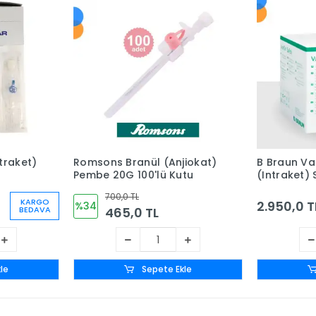
ntraket)
Romsons Branül (Anjiokat)
B Braun Va
Pembe 20G 100'lü Kutu
(Intraket) 
Kutu
700,0 TL
KARGO
2.950,0 T
%34
465,0 TL
BEDAVA
le
Sepete Ekle