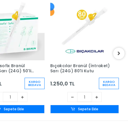
sofix Branül
Bıçakcılar Branül (İntraket)
B
Sarı (24G) 50'li
Sarı (24G) 80'li Kutu
T
KARGO
KARGO
L
1.250,0 TL
1
BEDAVA
BEDAVA
Sepete Ekle
Sepete Ekle