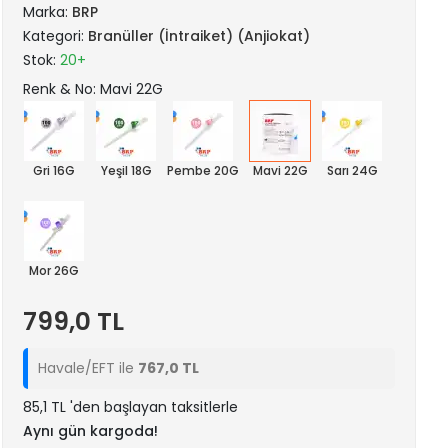
Marka:
BRP
Kategori:
Branüller (İntraiket) (Anjiokat)
Stok:
20+
Renk & No: Mavi 22G
Gri 16G
Yeşil 18G
Pembe 20G
Mavi 22G
Sarı 24G
Mor 26G
799,0 TL
Havale/EFT ile
767,0 TL
85,1 TL 'den başlayan taksitlerle
Aynı gün kargoda!