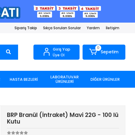
Sipariş Takip
Sıkça Sorulan Sorular
Yardım
İletişim
0
Giriş Yap
Sepetim
Üye Ol
LABORATUVAR
R
HASTA BEZLERİ
DİĞER ÜRÜNLER
ÜRÜNLERİ
BRP Branül (İntraket) Mavi 22G - 100 lü
Kutu