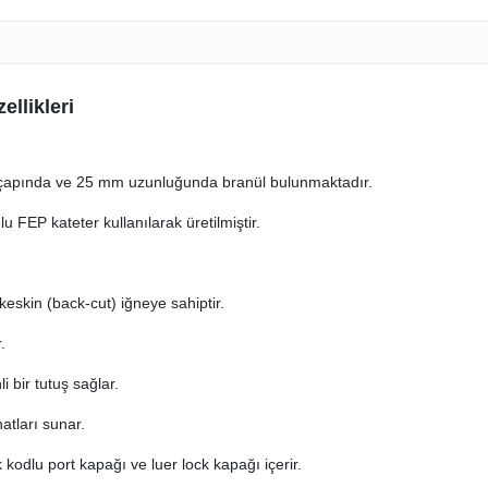
ellikleri
 çapında ve 25 mm uzunluğunda branül bulunmaktadır.
nlu FEP kateter kullanılarak üretilmiştir.
 keskin (back-cut) iğneye sahiptir.
.
 bir tutuş sağlar.
atları sunar.
kodlu port kapağı ve luer lock kapağı içerir.