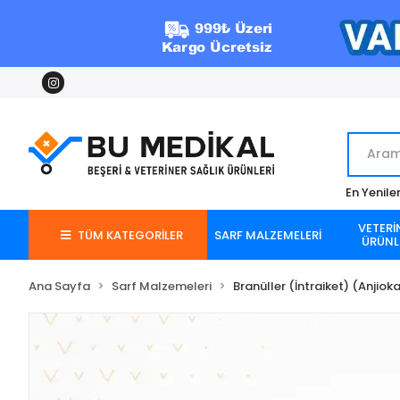
En Yenile
VETERİ
TÜM KATEGORİLER
SARF MALZEMELERİ
ÜRÜNL
Ana Sayfa
Sarf Malzemeleri
Branüller (İntraiket) (Anjiok