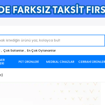
r
,
Çok Satanlar
,
En Çok Oylananlar
NER
PET ÜRÜNLERİ
MEDİKAL CİHAZLAR
CERRAHİ ÜRÜNLE
ERİ
at)