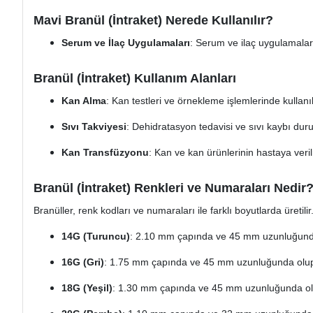
Mavi Branül (İntraket) Nerede Kullanılır?
Serum ve İlaç Uygulamaları
: Serum ve ilaç uygulamaları i
Branül (İntraket) Kullanım Alanları
Kan Alma
: Kan testleri ve örnekleme işlemlerinde kullanıl
Sıvı Takviyesi
: Dehidratasyon tedavisi ve sıvı kaybı durum
Kan Transfüzyonu
: Kan ve kan ürünlerinin hastaya veril
Branül (İntraket) Renkleri ve Numaraları Nedir
Branüller, renk kodları ve numaraları ile farklı boyutlarda üretilir
14G (Turuncu)
: 2.10 mm çapında ve 45 mm uzunluğunda o
16G (Gri)
: 1.75 mm çapında ve 45 mm uzunluğunda olup, b
18G (Yeşil)
: 1.30 mm çapında ve 45 mm uzunluğunda olup