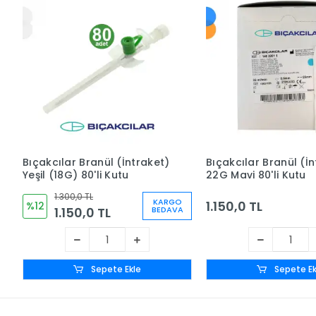
Bıçakcılar Branül (İntraket)
Bıçakcılar Branül (İ
Yeşil (18G) 80'li Kutu
22G Mavi 80'li Kutu
1.300,0 TL
KARGO
1.150,0 TL
%12
1.150,0 TL
BEDAVA
Sepete Ekle
Sepete Ek