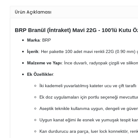
Ürün Açıklaması
BRP Branül (İntraket) Mavi 22G - 100'lü Kutu Öz
Marka
: BRP
İçerik
: Her pakette 100 adet mavi renkli 22G (0.90 mm)
Malzeme ve Yapı
: İnce duvarlı, radyopak çizgili ve siliko
Ek Özellikler
:
İki kademeli yuvarlatılmış kateter ucu ve çift taraflı
Ek doz uygulamaları için portlu seçeneği mevcuttur
Aseptik teknikle kullanıma uygun, dengeli ve güvenli
Uygun kanat eğimi ile esnek ve yumuşak tespit kan
Kan durdurucu ara parça, luer lock konnektör, renk 