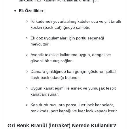
silikonlu FEP kateter kullanılarak üretilmiştir.
Ek Özellikler
:
İki kademeli yuvarlatılmış kateter ucu ve çift taraflı
keskin (back-cut) iğneye sahiptir.
Ek doz uygulamaları için portlu seçeneği
mevcuttur.
Aseptik teknikle kullanıma uygun, dengeli ve
güvenli bir tutuş sağlar.
Damara girildiğinde kan gelişini gösteren şeffaf
flash-back odacığı bulunur.
Uygun kanat eğimi ile esnek ve yumuşak tespit
kanatları sunar.
Kan durdurucu ara parça, luer lock konnektör,
renk kodlu port kapağı ve luer lock kapağı içerir.
Gri Renk Branül (İntraket) Nerede Kullanılır?