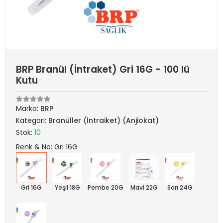
BRP Branül (İntraket) Gri 16G - 100 lü
Kutu
Marka:
BRP
Kategori:
Branüller (İntraiket) (Anjiokat)
Stok:
10
Renk & No: Gri 16G
Gri 16G
Yeşil 18G
Pembe 20G
Mavi 22G
Sarı 24G