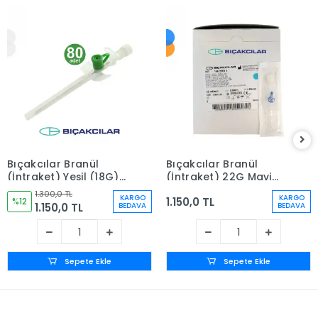
Bıçakcılar Branül
Bıçakcılar Branül
(İntraket) Yeşil (18G)
(İntraket) 22G Mavi
80'li Kutu
80'li Kutu
1.300,0 TL
KARGO
KARGO
1.150,0 TL
%12
1.150,0 TL
BEDAVA
BEDAVA
Sepete Ekle
Sepete Ekle