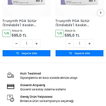
Trusynth PGA Sütür
Trusynth PGA Sütür
(Emilebilir) Keskin
(Emilebilir) Keskin
İğneli 12'li Kutu No: 2
İğneli 12'li Kutu No: 1
700,0 TL
700,0 TL
%15
%15
595,0 TL
595,0 TL
Sepete Ekle
Sepete Ekle
Hızlı Teslimat
Siparişleriniz en kısa sürede elinize ulaşır.
Güvenli Alışveriş
Güvenli ve kolay ödeme sistemi
Geniş Ürün Yelpazesi
Binlerce ürün ve kampanya seçeneği