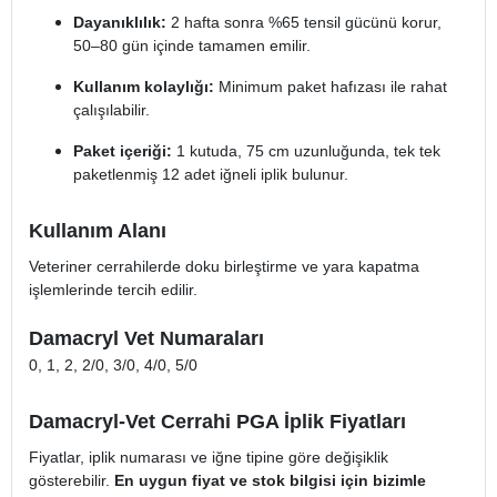
Dayanıklılık:
2 hafta sonra %65 tensil gücünü korur,
50–80 gün içinde tamamen emilir.
Kullanım kolaylığı:
Minimum paket hafızası ile rahat
çalışılabilir.
Paket içeriği:
1 kutuda, 75 cm uzunluğunda, tek tek
paketlenmiş 12 adet iğneli iplik bulunur.
Kullanım Alanı
Veteriner cerrahilerde doku birleştirme ve yara kapatma
işlemlerinde tercih edilir.
Damacryl Vet Numaraları
0, 1, 2, 2/0, 3/0, 4/0, 5/0
Damacryl-Vet Cerrahi PGA İplik Fiyatları
Fiyatlar, iplik numarası ve iğne tipine göre değişiklik
gösterebilir.
En uygun fiyat ve stok bilgisi için bizimle