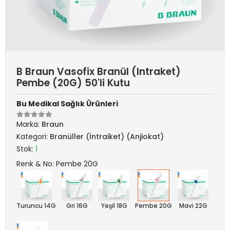
B Braun Vasofix Branül (Intraket)
Pembe (20G) 50'li Kutu
Bu Medikal Sağlık Ürünleri
Marka:
Braun
Kategori:
Branüller (İntraiket) (Anjiokat)
Stok:
1
Renk & No: Pembe 20G
Turuncu 14G
Gri 16G
Yeşil 18G
Pembe 20G
Mavi 22G