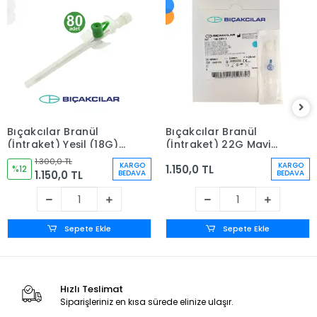
Bıçakcılar Branül
Bıçakcılar Branül
(İntraket) Yeşil (18G)
(İntraket) 22G Mavi
80'li Kutu
80'li Kutu
1.300,0 TL
KARGO
KARGO
1.150,0 TL
%12
1.150,0 TL
BEDAVA
BEDAVA
Sepete Ekle
Sepete Ekle
Hızlı Teslimat
Siparişleriniz en kısa sürede elinize ulaşır.