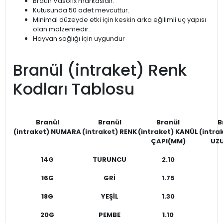
Braun Vasofıx markasıdır.
Kutusunda 50 adet mevcuttur.
Minimal düzeyde etki için keskin arka eğilimli uç yapısı
olan malzemedir.
Hayvan sağlığı için uygundur
Branül (intraket) Renk
Kodları Tablosu
Branül
Branül
Branül
B
(intraket)
NUMARA
(intraket)
RENK
(intraket)
KANÜL
(intra
ÇAPI(MM)
UZ
14G
TURUNCU
2.10
16G
GRİ
1.75
18G
YEŞİL
1.30
20G
PEMBE
1.10