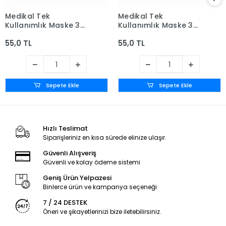
Medikal Tek
Medikal Tek
Kullanımlık Maske 3
Kullanımlık Maske 3
Katlı Telli Meltblown
Katlı Telli Meltblown
55,0 TL
55,0 TL
Filtreli 50'li Kutu -
Filtreli 50'li Kutu - Siyah
Beyaz
Sepete Ekle
Sepete Ekle
Hızlı Teslimat
Siparişleriniz en kısa sürede elinize ulaşır.
Güvenli Alışveriş
Güvenli ve kolay ödeme sistemi
Geniş Ürün Yelpazesi
Binlerce ürün ve kampanya seçeneği
7 / 24 DESTEK
Öneri ve şikayetlerinizi bize iletebilirsiniz.