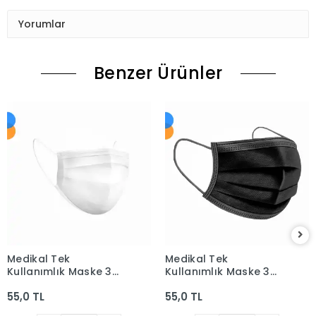
Yorumlar
Benzer Ürünler
Medikal Tek
Medikal Tek
Kullanımlık Maske 3
Kullanımlık Maske 3
Katlı Telli Meltblown
Katlı Telli Meltblown
55,0 TL
55,0 TL
Filtreli 50'li Kutu -
Filtreli 50'li Kutu - Siyah
Beyaz