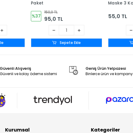
Paket
Maske 3 Kat
li Kutu
Meltblown Fi
150,0 TL
- Gri
55,0 TL
%37
95,0 TL
le
Sepete Ekle
Güvenli Alışveriş
Geniş Ürün Yelpazesi
Güvenli ve kolay ödeme sistemi
Binlerce ürün ve kampany
Kurumsal
Kategoriler