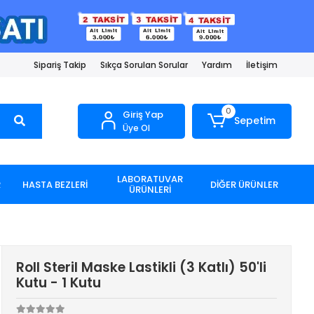
Sipariş Takip
Sıkça Sorulan Sorular
Yardım
İletişim
0
Giriş Yap
Sepetim
Üye Ol
LABORATUVAR
R
HASTA BEZLERİ
DİĞER ÜRÜNLER
ÜRÜNLERİ
Roll Steril Maske Lastikli (3 Katlı) 50'li
Kutu - 1 Kutu