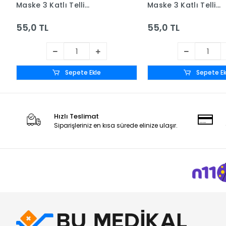
Maske 3 Katlı Telli
Maske 3 Katlı Telli
Meltblown Filtreli 50'li Kutu
Meltblown Filtreli 50'
- Beyaz
- Siyah
55,0 TL
55,0 TL
Sepete Ekle
Sepete Ek
Hızlı Teslimat
Siparişleriniz en kısa sürede elinize ulaşır.