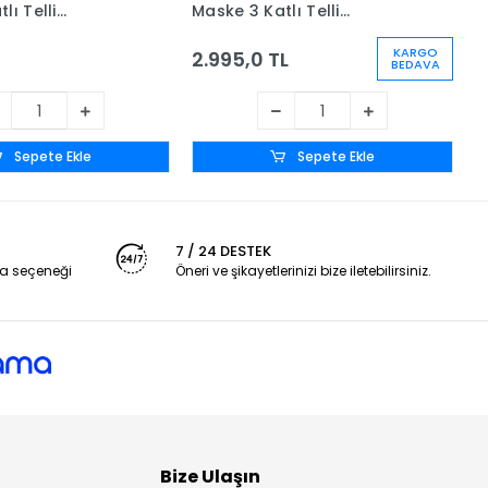
lı Telli
Maske 3 Katlı Telli
M
ltreli 50'li Kutu
Meltblown Filtreli 50'li Kutu
M
x 60 Kutu - 1 Koli - Beyaz
-
KARGO
2.995,0 TL
5
BEDAVA
Sepete Ekle
Sepete Ekle
7 / 24 DESTEK
a seçeneği
Öneri ve şikayetlerinizi bize iletebilirsiniz.
Bize Ulaşın