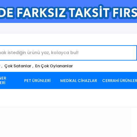
r
,
Çok Satanlar
,
En Çok Oylananlar
NER
PET ÜRÜNLERİ
MEDİKAL CİHAZLAR
CERRAHİ ÜRÜNLE
ERİ