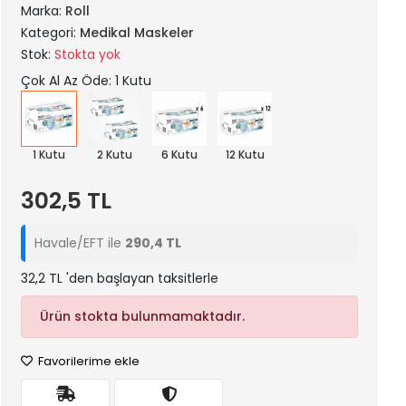
Marka:
Roll
Kategori:
Medikal Maskeler
Stok:
Stokta yok
Çok Al Az Öde: 1 Kutu
1 Kutu
2 Kutu
6 Kutu
12 Kutu
302,5 TL
Havale/EFT ile
290,4 TL
32,2 TL 'den başlayan taksitlerle
Ürün stokta bulunmamaktadır.
Favorilerime ekle