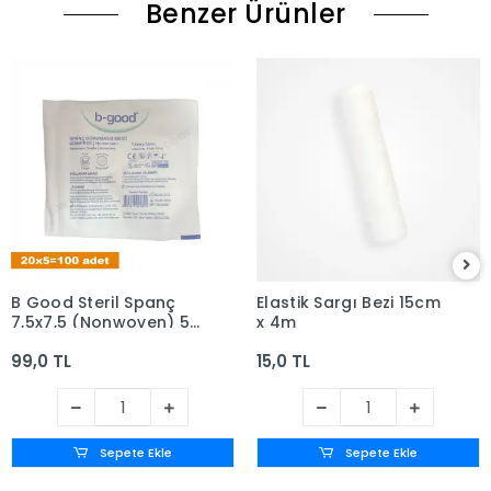
Benzer Ürünler
B Good Steril Spanç
Elastik Sargı Bezi 15cm
7,5x7,5 (Nonwoven) 5'li
x 4m
zarf x 20 - Kutusuz
99,0 TL
15,0 TL
Sepete Ekle
Sepete Ekle