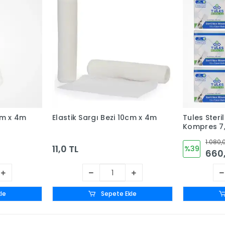
5cm x 4m
Elastik Sargı Bezi 10cm x 4m
Tules Ster
Kompres 7,
Katlı (5’li 
1.080,
6 Kutu
11,0 TL
%39
660,
le
Sepete Ekle