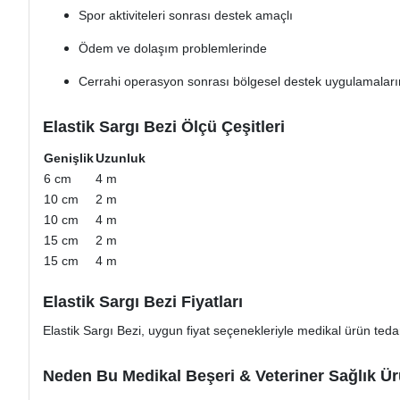
Spor aktiviteleri sonrası destek amaçlı
Ödem ve dolaşım problemlerinde
Cerrahi operasyon sonrası bölgesel destek uygulamalar
Elastik Sargı Bezi Ölçü Çeşitleri
Genişlik
Uzunluk
6 cm
4 m
10 cm
2 m
10 cm
4 m
15 cm
2 m
15 cm
4 m
Elastik Sargı Bezi Fiyatları
Elastik Sargı Bezi, uygun fiyat seçenekleriyle medikal ürün tedar
Neden Bu Medikal Beşeri & Veteriner Sağlık Ür