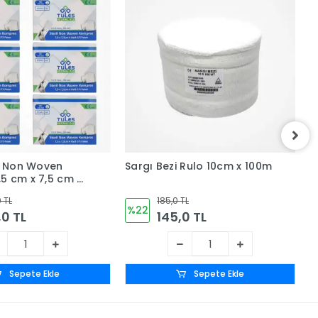
il Non Woven
Sargı Bezi Rulo 10cm x 100m
B
5 cm x 7,5 cm 4
K
Zarf) 100’lü Kutu -
S
0 TL
185,0 TL
%22
0 TL
145,0 TL
Sepete Ekle
Sepete Ekle