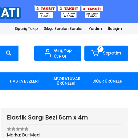
Sipariş Takip
Sıkça Sorulan Sorular
Yardım
İletişim
0
Giriş Yap
Sepetim
Üye Ol
LABORATUVAR
R
HASTA BEZLERİ
DİĞER ÜRÜNLER
ÜRÜNLERİ
Elastik Sargı Bezi 6cm x 4m
Marka:
Bu-Med