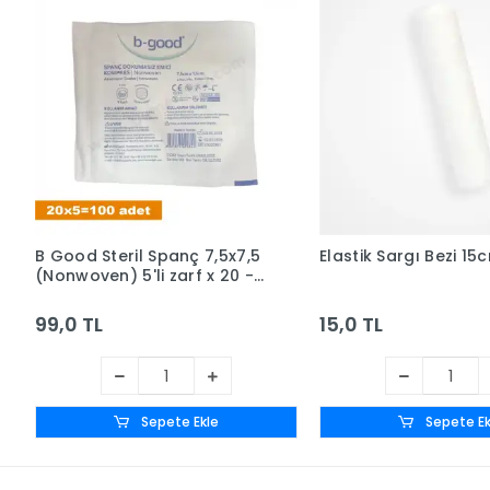
B Good Steril Spanç 7,5x7,5
Elastik Sargı Bezi 1
(Nonwoven) 5'li zarf x 20 -
Kutusuz
99,0 TL
15,0 TL
Sepete Ekle
Sepete Ek