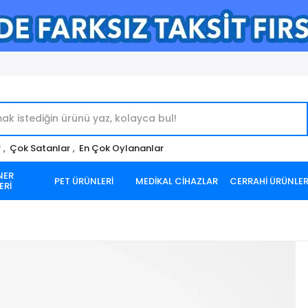
r
,
Çok Satanlar
,
En Çok Oylananlar
NER
PET ÜRÜNLERİ
MEDİKAL CİHAZLAR
CERRAHİ ÜRÜNLE
ERİ