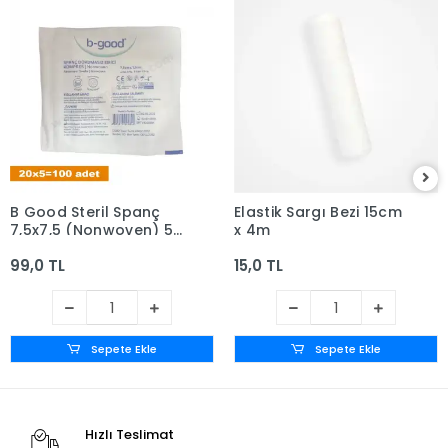
B Good Steril Spanç
Elastik Sargı Bezi 15cm
7,5x7,5 (Nonwoven) 5'li
x 4m
zarf x 20 - Kutusuz
99,0 TL
15,0 TL
Sepete Ekle
Sepete Ekle
Hızlı Teslimat