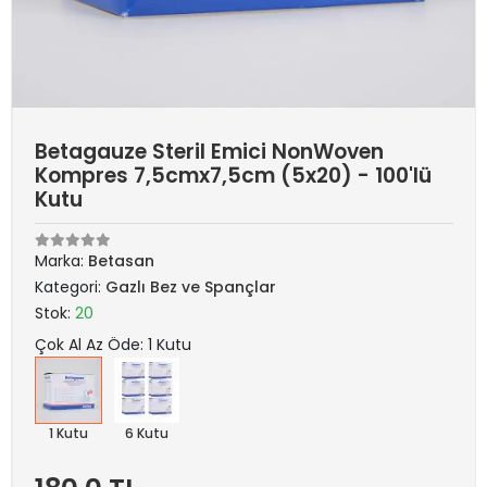
Betagauze Steril Emici NonWoven
Kompres 7,5cmx7,5cm (5x20) - 100'lü
Kutu
Marka:
Betasan
Kategori:
Gazlı Bez ve Spançlar
Stok:
20
Çok Al Az Öde: 1 Kutu
1 Kutu
6 Kutu