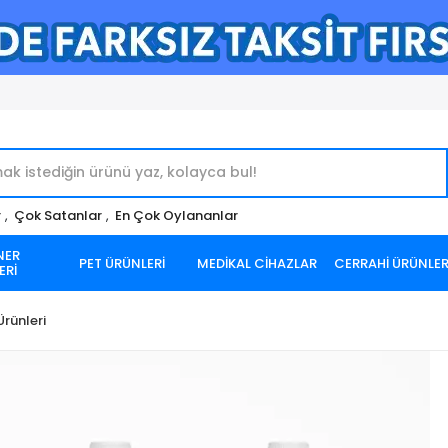
r
,
Çok Satanlar
,
En Çok Oylananlar
NER
PET ÜRÜNLERİ
MEDİKAL CİHAZLAR
CERRAHİ ÜRÜNLE
ERİ
rünleri