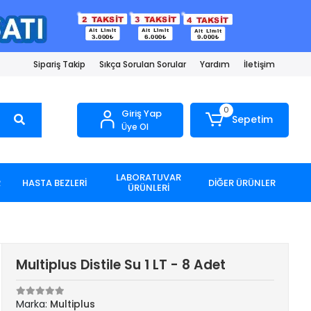
Sipariş Takip
Sıkça Sorulan Sorular
Yardım
İletişim
0
Giriş Yap
Sepetim
Üye Ol
LABORATUVAR
R
HASTA BEZLERİ
DİĞER ÜRÜNLER
ÜRÜNLERİ
Multiplus Distile Su 1 LT - 8 Adet
Marka:
Multiplus