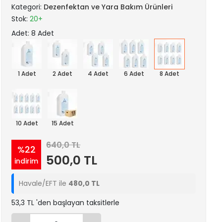
Kategori:
Dezenfektan ve Yara Bakım Ürünleri
Stok:
20+
Adet: 8 Adet
1 Adet
2 Adet
4 Adet
6 Adet
8 Adet
10 Adet
15 Adet
640,0 TL
%22
500,0 TL
indirim
Havale/EFT ile
480,0 TL
53,3 TL 'den başlayan taksitlerle