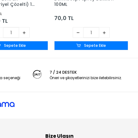
iyel Çözelti) 1
100ML
D
K
TL
70,0 TL
0 TL
Sepete Ekle
Sepete Ekle
7 / 24 DESTEK
a seçeneği
Öneri ve şikayetlerinizi bize iletebilirsiniz.
Bize Ulaşın