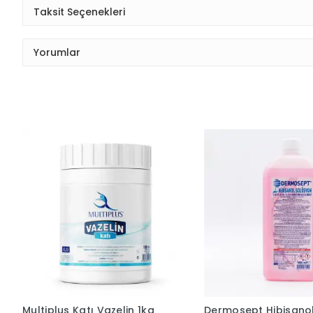
Taksit Seçenekleri
Yorumlar
Multiplus Katı Vazelin 1kg
Dermosept Hibisano