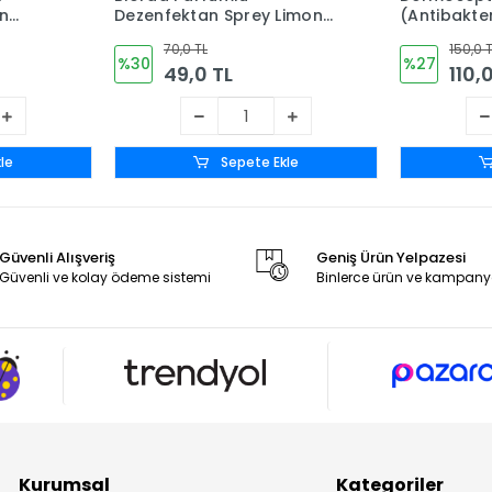
in
Dezenfektan Sprey Limon
(Antibakter
( Alkol
Kokulu 150ml
Litre
70,0 TL
150,0 
%30
%27
49,0 TL
110,
le
Sepete Ekle
Güvenli Alışveriş
Geniş Ürün Yelpazesi
Güvenli ve kolay ödeme sistemi
Binlerce ürün ve kampany
Kurumsal
Kategoriler