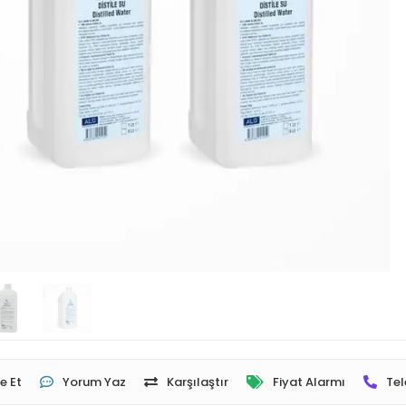
e Et
Yorum Yaz
Karşılaştır
Fiyat Alarmı
Tel