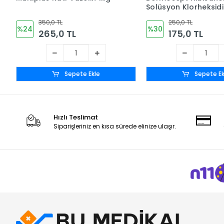
Solüsyon Klorheksid
(CHLORHEXİDİNE %4) 
350,0 TL
250,0 TL
Bazlı (10%) 1 LT
%24
%30
265,0 TL
175,0 TL
Sepete Ekle
Sepete Ek
Hızlı Teslimat
Siparişleriniz en kısa sürede elinize ulaşır.