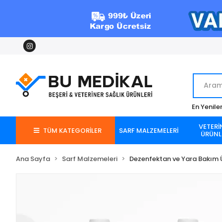
En Yenile
VETERİ
TÜM KATEGORİLER
SARF MALZEMELERİ
ÜRÜNL
Ana Sayfa
Sarf Malzemeleri
Dezenfektan ve Yara Bakım Ü