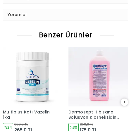
Yorumlar
Benzer Ürünler
Multiplus Katı Vazelin
Dermosept Hibisanol
1kg
Solüsyon Klorheksidin
(CHLORHEXİDİNE %4) (
350,0 TL
250,0 TL
%24
Alkol Bazlı (10%) 1 LT
%30
265,0 TL
175,0 TL