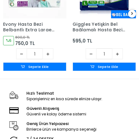
Evony Hasta Bezi
Giggles Yetişkin Bel
Belbantlı Extra Large
Bağlamalı Hasta Bezi
(XL) 30'lu Paket
Large (L) - 30 Adet
800,0 TL
595,0 TL
%6
750,0 TL
Sepete Ekle
Sepete Ekle
Hızlı Teslimat
Siparişleriniz en kısa sürede elinize ulaşır.
Güvenli Alışveriş
Güvenli ve kolay ödeme sistemi
Geniş Ürün Yelpazesi
Binlerce ürün ve kampanya seçeneği
7 / 24 DESTEK