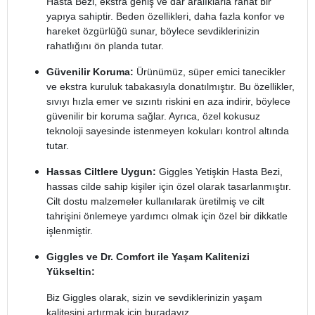
Hasta Bezi, ekstra geniş ve dar aralıklarla rahat bir
yapıya sahiptir. Beden özellikleri, daha fazla konfor ve
hareket özgürlüğü sunar, böylece sevdiklerinizin
rahatlığını ön planda tutar.
Güvenilir Koruma:
Ürünümüz, süper emici tanecikler
ve ekstra kuruluk tabakasıyla donatılmıştır. Bu özellikler,
sıvıyı hızla emer ve sızıntı riskini en aza indirir, böylece
güvenilir bir koruma sağlar. Ayrıca, özel kokusuz
teknoloji sayesinde istenmeyen kokuları kontrol altında
tutar.
Hassas Ciltlere Uygun:
Giggles Yetişkin Hasta Bezi,
hassas cilde sahip kişiler için özel olarak tasarlanmıştır.
Cilt dostu malzemeler kullanılarak üretilmiş ve cilt
tahrişini önlemeye yardımcı olmak için özel bir dikkatle
işlenmiştir.
Giggles ve Dr. Comfort ile Yaşam Kalitenizi
Yükseltin:
Biz Giggles olarak, sizin ve sevdiklerinizin yaşam
kalitesini artırmak için buradayız.