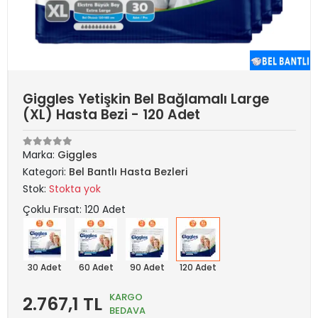
Giggles Yetişkin Bel Bağlamalı Large
(XL) Hasta Bezi - 120 Adet
Marka:
Giggles
Kategori:
Bel Bantlı Hasta Bezleri
Stok:
Stokta yok
Çoklu Fırsat: 120 Adet
30 Adet
60 Adet
90 Adet
120 Adet
KARGO
2.767,1 TL
BEDAVA