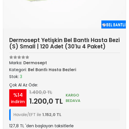
Dermosept Yetişkin Bel Bantlı Hasta Bezi
(S) Small | 120 Adet (30'lu 4 Paket)
Marka:
Dermosept
Kategori:
Bel Bantlı Hasta Bezleri
Stok:
3
Çok Al Az Öde:
1.400,0 TL
%14
KARGO
1.200,0 TL
BEDAVA
indirim
Havale/EFT ile
1.152,0 TL
127,8 TL 'den başlayan taksitlerle