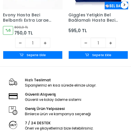
Evony Hasta Bezi
Giggles Yetişkin Bel
Belbantlı Extra Large
Bağlamalı Hasta Bezi
(XL) 30'lu Paket
Large (L) - 30 Adet
800,0 TL
595,0 TL
%6
750,0 TL
Sepete Ekle
Sepete Ekle
Hızlı Teslimat
Siparişleriniz en kısa sürede elinize ulaşır.
Güvenli Alışveriş
Güvenli ve kolay ödeme sistemi
Geniş Ürün Yelpazesi
Binlerce ürün ve kampanya seçeneği
7 / 24 DESTEK
Öneri ve şikayetlerinizi bize iletebilirsiniz.