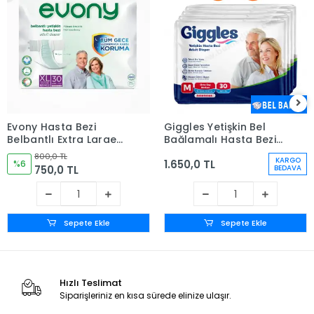
Evony Hasta Bezi
Giggles Yetişkin Bel
Belbantlı Extra Large
Bağlamalı Hasta Bezi
(XL) 30'lu Paket
Medium - 120 Adet
800,0 TL
KARGO
1.650,0 TL
%6
750,0 TL
BEDAVA
Sepete Ekle
Sepete Ekle
Hızlı Teslimat
Siparişleriniz en kısa sürede elinize ulaşır.