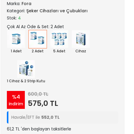
Marka:
Fora
Kategori:
Şeker Cihazları ve Çubukları
Stok:
4
Çok Al Az Öde & Set: 2 Adet
1 Adet
2 Adet
5 Adet
Cihaz
1 Cihaz & 2 Strip Kutu
600,0 TL
%4
575,0 TL
indirim
Havale/EFT ile
552,0 TL
61,2 TL 'den başlayan taksitlerle