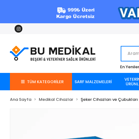
En Yenile
VETERİ
TÜM KATEGORİLER
SARF MALZEMELERİ
ÜRÜNL
Ana Sayfa
Medikal Cihazlar
Şeker Cihazları ve Çubukları