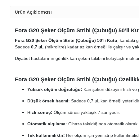
Ürün Açıklaması
Fora G20 Şeker Ölçüm Stribi (Çubuğu) 50’li Ku
Fora G20 Şeker Ölçüm Stribi (Çubuğu) 50’li Kutu
, kandaki g
Sadece
0,7 µL
(mikrolitre) kadar az kan örneği ile çalışır ve
yak
Diyabet hastalarının günlük kan şekeri takibini kolaylaştırmak 
Fora G20 Şeker Ölçüm Stribi (Çubuğu) Özellikle
Yüksek ölçüm doğruluğu:
Kan şekeri düzeyini hızlı ve g
Düşük örnek hacmi:
Sadece 0,7 µL kan örneği yeterlidir
Hızlı sonuç:
Ölçüm süresi yaklaşık 7 saniyedir.
Otomatik algılama:
Cihaza takıldığında otomatik olarak t
Tek kullanımlıktır:
Her ölçüm için yeni strip kullanılmalıdı