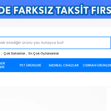
r
,
Çok Satanlar
,
En Çok Oylananlar
NER
PET ÜRÜNLERİ
MEDİKAL CİHAZLAR
CERRAHİ ÜRÜNLE
ERİ