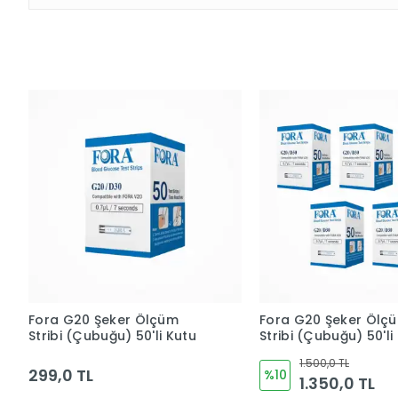
Fora G20 Şeker Ölçüm
Fora G20 Şeker Ölç
Stribi (Çubuğu) 50'li Kutu
Stribi (Çubuğu) 50'li
5 Kutu (250 Adet)
1.500,0 TL
299,0 TL
%10
1.350,0 TL