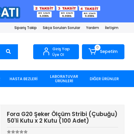
Sipariş Takip
Sıkça Sorulan Sorular
Yardım
İletişim
0
Giriş Yap
Sepetim
Üye Ol
LABORATUVAR
R
HASTA BEZLERİ
DİĞER ÜRÜNLER
ÜRÜNLERİ
Fora G20 Şeker Ölçüm Stribi (Çubuğu)
50'li Kutu x 2 Kutu (100 Adet)