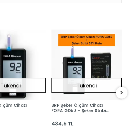
Tükendi
Tükendi
Ölçüm Cihazı
BRP Şeker Ölçüm Cihazı
V
FORA GD50 + Şeker Stribi
50'li Kutu
434,5 TL
2