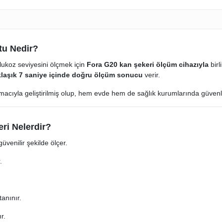
tu Nedir?
lukoz seviyesini ölçmek için
Fora G20 kan şekeri ölçüm cihazıyla
birl
laşık 7 saniye içinde doğru ölçüm sonucu
verir.
amacıyla geliştirilmiş olup, hem evde hem de sağlık kurumlarında güvenl
ri Nelerdir?
üvenilir şekilde ölçer.
.
anınır.
r.