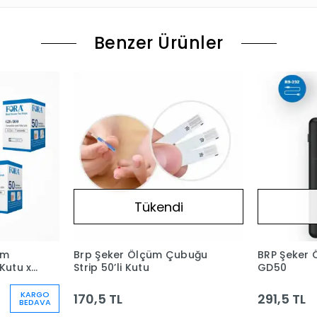
Benzer Ürünler
Tükendi
üm
Brp Şeker Ölçüm Çubuğu
BRP Şeker 
 Kutu x
Strip 50’li Kutu
GD50
KARGO
170,5 TL
291,5 TL
BEDAVA