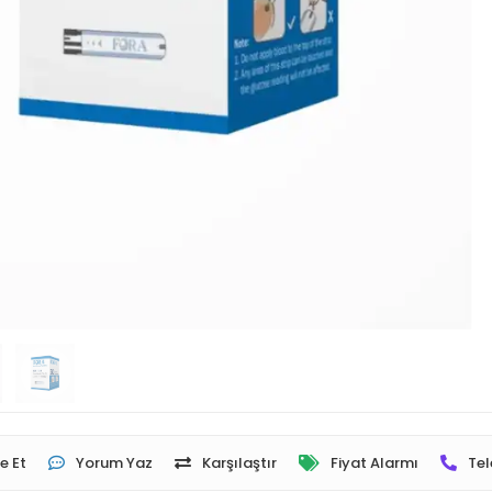
e Et
Yorum Yaz
Karşılaştır
Fiyat Alarmı
Tel