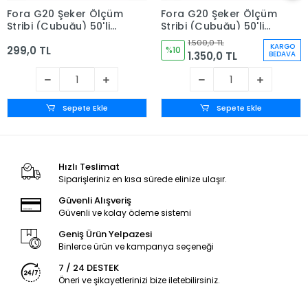
Fora G20 Şeker Ölçüm
Fora G20 Şeker Ölçüm
Stribi (Çubuğu) 50'li
Stribi (Çubuğu) 50'li
Kutu
Kutu x 5 Kutu (250
1.500,0 TL
KARGO
299,0 TL
Adet)
%10
1.350,0 TL
BEDAVA
Sepete Ekle
Sepete Ekle
Hızlı Teslimat
Siparişleriniz en kısa sürede elinize ulaşır.
Güvenli Alışveriş
Güvenli ve kolay ödeme sistemi
Geniş Ürün Yelpazesi
Binlerce ürün ve kampanya seçeneği
7 / 24 DESTEK
Öneri ve şikayetlerinizi bize iletebilirsiniz.