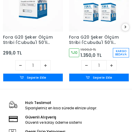
Fora G20 Şeker Ölçüm
Fora G20 Şeker Ölçüm
Stribi (Çubuğu) 50'li
Stribi (Çubuğu) 50'li
Kutu
Kutu x 5 Kutu (250
1.500,0 TL
KARGO
299,0 TL
Adet)
%10
1.350,0 TL
BEDAVA
Sepete Ekle
Sepete Ekle
Hızlı Teslimat
Siparişleriniz en kısa sürede elinize ulaşır.
Güvenli Alışveriş
Güvenli ve kolay ödeme sistemi
Geniş Ürün Yelpazesi