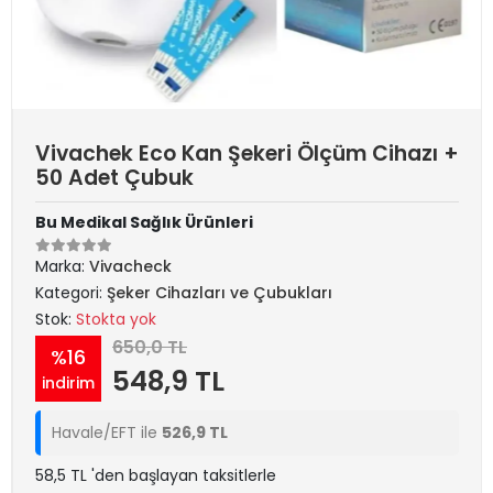
Vivachek Eco Kan Şekeri Ölçüm Cihazı +
50 Adet Çubuk
Bu Medikal Sağlık Ürünleri
Marka:
Vivacheck
Kategori:
Şeker Cihazları ve Çubukları
Stok:
Stokta yok
650,0 TL
%16
548,9 TL
indirim
Havale/EFT ile
526,9 TL
58,5 TL 'den başlayan taksitlerle