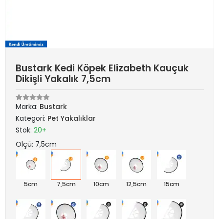
Bustark Kedi Köpek Elizabeth Kauçuk
Dikişli Yakalık 7,5cm
Marka:
Bustark
Kategori:
Pet Yakalıklar
Stok:
20+
Ölçü: 7,5cm
5cm
7,5cm
10cm
12,5cm
15cm