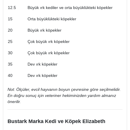
12.5
Büyük ırk kediler ve orta büyüklükteki köpekler
15
Orta büyüklükteki köpekler
20
Büyük ırk köpekler
25
Çok büyük ırk köpekler
30
Çok büyük ırk köpekler
35
Dev ırk köpekler
40
Dev ırk köpekler
Not: Ölçüler, evcil hayvanın boyun çevresine göre seçilmelidir.
En doğru sonuç için veteriner hekiminizden yardım almanız
önerilir.
Bustark Marka Kedi ve Köpek Elizabeth