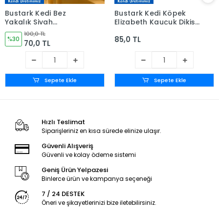
Bustark Kedi Bez
Bustark Kedi Köpek
Yakalık Siyah
Elizabeth Kauçuk Dikişli
(Standart Boy) - 1
Yakalık 12,5cm
100,0 TL
85,0 TL
Adet
%30
70,0 TL
Sepete Ekle
Sepete Ekle
Hızlı Teslimat
Siparişleriniz en kısa sürede elinize ulaşır.
Güvenli Alışveriş
Güvenli ve kolay ödeme sistemi
Geniş Ürün Yelpazesi
Binlerce ürün ve kampanya seçeneği
7 / 24 DESTEK
Öneri ve şikayetlerinizi bize iletebilirsiniz.