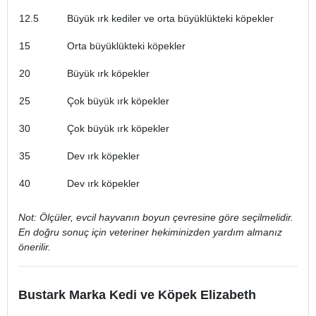
12.5
Büyük ırk kediler ve orta büyüklükteki köpekler
15
Orta büyüklükteki köpekler
20
Büyük ırk köpekler
25
Çok büyük ırk köpekler
30
Çok büyük ırk köpekler
35
Dev ırk köpekler
40
Dev ırk köpekler
Not: Ölçüler, evcil hayvanın boyun çevresine göre seçilmelidir.
En doğru sonuç için veteriner hekiminizden yardım almanız
önerilir.
Bustark Marka Kedi ve Köpek Elizabeth