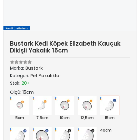
Bustark Kedi Köpek Elizabeth Kauçuk
Dikişli Yakalık 15cm
Marka:
Bustark
Kategori:
Pet Yakalıklar
Stok:
20+
Ölçü: 15cm
5cm
7,5cm
10cm
12,5cm
15cm
40cm