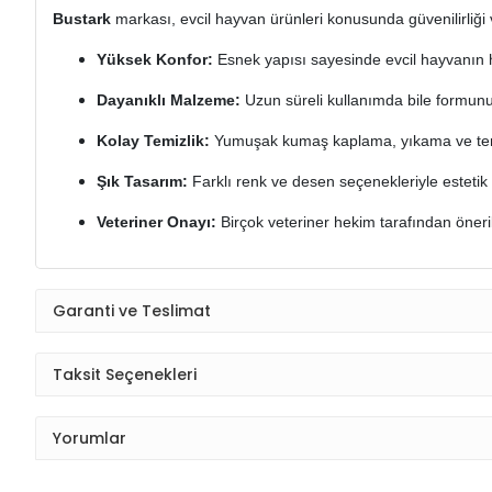
Bustark
markası, evcil hayvan ürünleri konusunda güvenilirliği ve 
Yüksek Konfor:
Esnek yapısı sayesinde evcil hayvanın ha
Dayanıklı Malzeme:
Uzun süreli kullanımda bile formunu 
Kolay Temizlik:
Yumuşak kumaş kaplama, yıkama ve temizl
Şık Tasarım:
Farklı renk ve desen seçenekleriyle esteti
Veteriner Onayı:
Birçok veteriner hekim tarafından öneri
Garanti ve Teslimat
Taksit Seçenekleri
Yorumlar