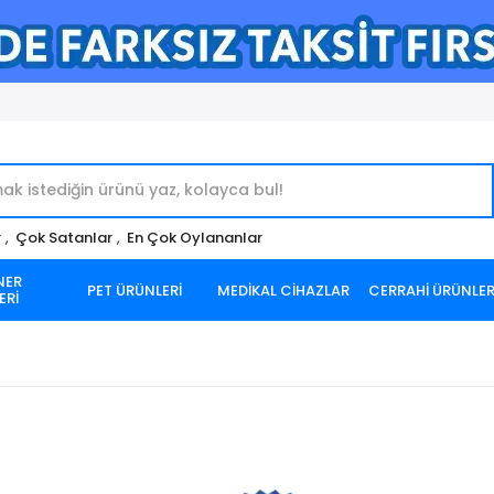
r
,
Çok Satanlar
,
En Çok Oylananlar
NER
PET ÜRÜNLERİ
MEDİKAL CİHAZLAR
CERRAHİ ÜRÜNLE
ERİ