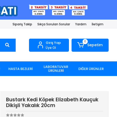
Sipariş Takip
Sıkça Sorulan Sorular
Yardım
İletişim
0
Giriş Yap
Sepetim
Üye Ol
LABORATUVAR
R
HASTA BEZLERİ
DİĞER ÜRÜNLER
ÜRÜNLERİ
Bustark Kedi Köpek Elizabeth Kauçuk
Dikişli Yakalık 20cm