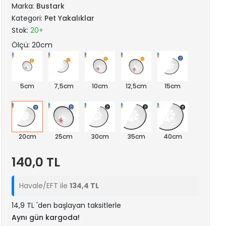
Marka:
Bustark
Kategori:
Pet Yakalıklar
Stok:
20+
Ölçü: 20cm
5cm
7,5cm
10cm
12,5cm
15cm
20cm
25cm
30cm
35cm
40cm
140,0 TL
Havale/EFT ile
134,4 TL
14,9 TL 'den başlayan taksitlerle
Aynı gün kargoda!