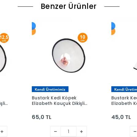
Benzer Ürünler
Bustark Kedi Köpek
Bustark Ke
şli
Elizabeth Kauçuk Dikişli
Elizabeth K
Yakalık 10cm
Yakalık 7,
65,0 TL
45,0 TL