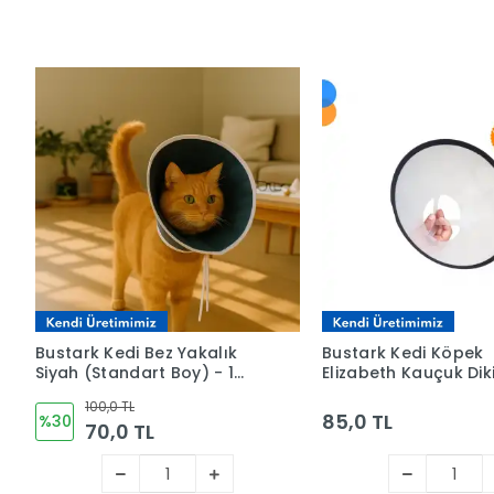
Bustark Kedi Bez Yakalık
Bustark Kedi Köpek
Siyah (Standart Boy) - 1
Elizabeth Kauçuk Diki
Adet
Yakalık 12,5cm
100,0 TL
85,0 TL
%30
70,0 TL