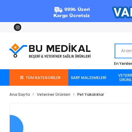
En Yenile
VETERİ
TÜM KATEGORİLER
SARF MALZEMELERİ
ÜRÜNL
Ana Sayfa
Veteriner Ürünleri
Pet Yakalıklar