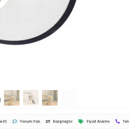
e Et
Yorum Yaz
Karşılaştır
Fiyat Alarmı
Tel