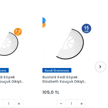
di Köpek
Bustark Kedi Köpek
B
auçuk Dikişli
Elizabeth Kauçuk Dikişli
E
5cm
Yakalık 15cm
Y
5
105,0 TL
3