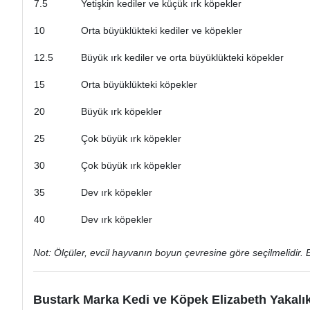
7.5
Yetişkin kediler ve küçük ırk köpekler
10
Orta büyüklükteki kediler ve köpekler
12.5
Büyük ırk kediler ve orta büyüklükteki köpekler
15
Orta büyüklükteki köpekler
20
Büyük ırk köpekler
25
Çok büyük ırk köpekler
30
Çok büyük ırk köpekler
35
Dev ırk köpekler
40
Dev ırk köpekler
Not: Ölçüler, evcil hayvanın boyun çevresine göre seçilmelidir. 
Bustark Marka Kedi ve Köpek Elizabeth Yakalık