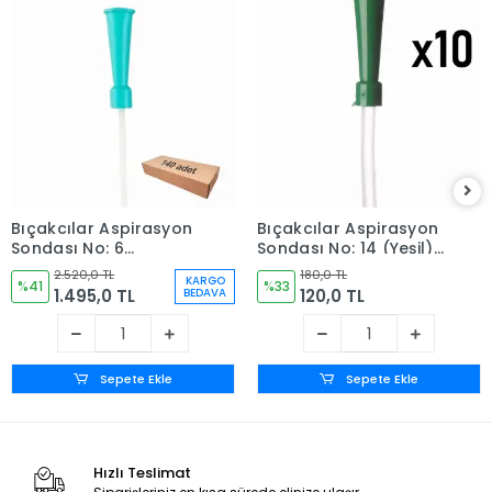
Bıçakcılar Aspirasyon
Bıçakcılar Aspirasyon
Sondası No: 6
Sondası No: 14 (Yeşil) -
(Turkuaz) 140 Adet - 1
10 Adet
2.520,0 TL
180,0 TL
KARGO
Kutu
%41
%33
1.495,0 TL
120,0 TL
BEDAVA
Sepete Ekle
Sepete Ekle
Hızlı Teslimat