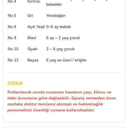
No 4
Kırmızı
bebekler
No 5
Gri
Yenidoğan
No 6
Açık Yeşil
0–6 ay bebek
No 8
Mavi
6 ay – 2 yaş çocuk
No 10
Siyah
2 – 6 yaş çocuk
No 12
Beyaz
6 yaş ve üzeri / erişkin
Dikkat
Kullanılacak sonda numarası hastanın yaşı, kilosu ve
tıbbi durumuna göre değişebilir. Sipariş vermeden önce
mutlaka doktor tavsiyesi alınmalı ve hekim/sağlık
personelinin önerdiği numara kullanılmalıdır.