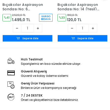
Bıçakcılar Aspirasyon
Bıçakcılar Aspirasyon
Sondası No: 6
Sondası No: 14 (Yeşil) -
(Turkuaz) 140 Adet - 1
10 Adet
2.520,0 TL
180,0 TL
KARGO
Kutu
%41
%33
1.495,0 TL
120,0 TL
BEDAVA
Sepete Ekle
Sepete Ekle
Hızlı Teslimat
Siparişleriniz en kısa sürede elinize ulaşır.
Güvenli Alışveriş
Güvenli ve kolay ödeme sistemi
Geniş Ürün Yelpazesi
Binlerce ürün ve kampanya seçeneği
7 / 24 DESTEK
Öneri ve şikayetlerinizi bize iletebilirsiniz.