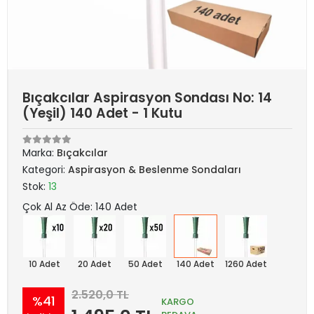
Bıçakcılar Aspirasyon Sondası No: 14
(Yeşil) 140 Adet - 1 Kutu
Marka:
Bıçakcılar
Kategori:
Aspirasyon & Beslenme Sondaları
Stok:
13
Çok Al Az Öde: 140 Adet
10 Adet
20 Adet
50 Adet
140 Adet
1260 Adet
2.520,0 TL
%41
KARGO