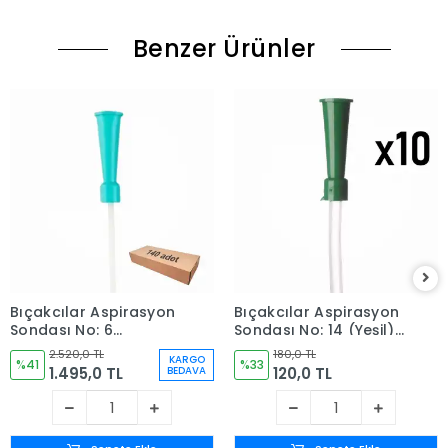
Benzer Ürünler
Bıçakcılar Aspirasyon
Bıçakcılar Aspirasyon
Sondası No: 6
Sondası No: 14 (Yeşil) -
(Turkuaz) 140 Adet - 1
10 Adet
2.520,0 TL
180,0 TL
KARGO
Kutu
%41
%33
1.495,0 TL
120,0 TL
BEDAVA