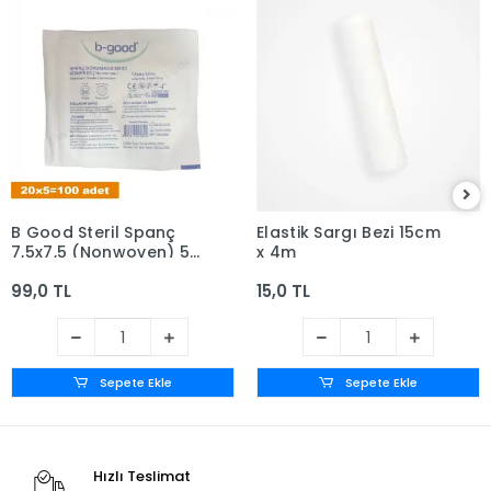
B Good Steril Spanç
Elastik Sargı Bezi 15cm
7,5x7,5 (Nonwoven) 5'li
x 4m
zarf x 20 - Kutusuz
99,0 TL
15,0 TL
Sepete Ekle
Sepete Ekle
Hızlı Teslimat