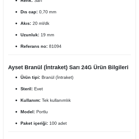
Renk:
Sarı
Dıs cap:
0,70 mm
Akıs:
20 ml/dk
Uzunluk:
19 mm
Referans no:
81094
Ayset Branül (İntraket) Sarı 24G Ürün Bilgileri
Ürün tipi:
Branül (İntraket)
Steril:
Evet
Kullanım:
Tek kullanımlık
Model:
Portlu
Paket içeriği:
100 adet