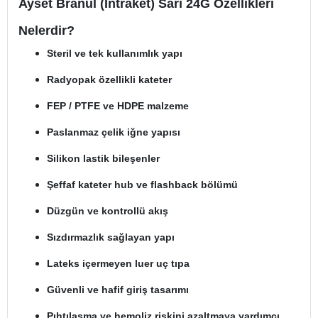
Ayset Branül (İntraket) Sarı 24G Özellikleri
Nelerdir?
Steril ve tek kullanımlık yapı
Radyopak özellikli kateter
FEP / PTFE ve HDPE malzeme
Paslanmaz çelik iğne yapısı
Silikon lastik bileşenler
Şeffaf kateter hub ve flashback bölümü
Düzgün ve kontrollü akış
Sızdırmazlık sağlayan yapı
Lateks içermeyen luer uç tıpa
Güvenli ve hafif giriş tasarımı
Pıhtılaşma ve hemoliz riskini azaltmaya yardımcı