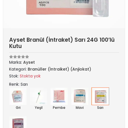
Ayset Branül (İntraket) Sarı 24G 100’lü
Kutu
Marka:
Ayset
Kategori:
Branüller (İntraiket) (Anjiokat)
Stok:
Stokta yok
Renk: Sarı
Gri
Yeşil
Pembe
Mavi
Sarı