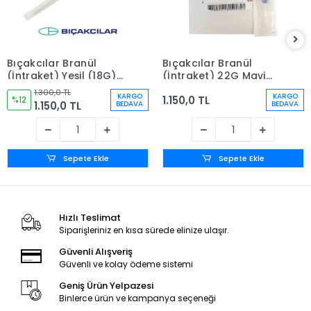
Bıçakcılar Branül
Bıçakcılar Branül
(İntraket) Yeşil (18G)
(İntraket) 22G Mavi
80'li Kutu
80'li Kutu
1.300,0 TL
KARGO
KARGO
1.150,0 TL
%12
1.150,0 TL
BEDAVA
BEDAVA
Sepete Ekle
Sepete Ekle
Hızlı Teslimat
Siparişleriniz en kısa sürede elinize ulaşır.
Güvenli Alışveriş
Güvenli ve kolay ödeme sistemi
Geniş Ürün Yelpazesi
Binlerce ürün ve kampanya seçeneği