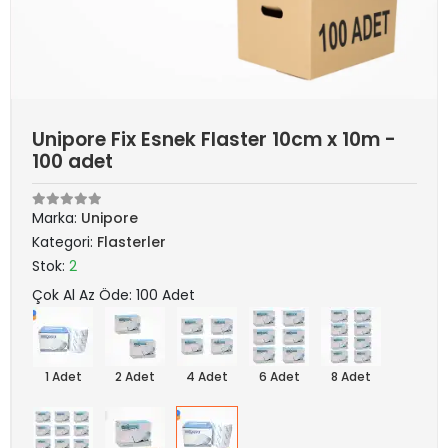
Unipore Fix Esnek Flaster 10cm x 10m -
100 adet
Marka:
Unipore
Kategori:
Flasterler
Stok:
2
Çok Al Az Öde: 100 Adet
1 Adet
2 Adet
4 Adet
6 Adet
8 Adet