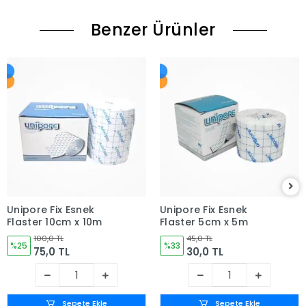
Benzer Ürünler
Unipore Fix Esnek
Unipore Fix Esnek
Flaster 10cm x 10m
Flaster 5cm x 5m
100,0 TL
45,0 TL
%25
%33
75,0 TL
30,0 TL
Sepete Ekle
Sepete Ekle