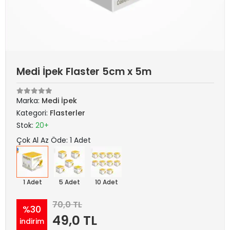
Medi İpek Flaster 5cm x 5m
Marka:
Medi İpek
Kategori:
Flasterler
Stok:
20+
Çok Al Az Öde: 1 Adet
1 Adet
5 Adet
10 Adet
70,0 TL
%30
49,0 TL
indirim