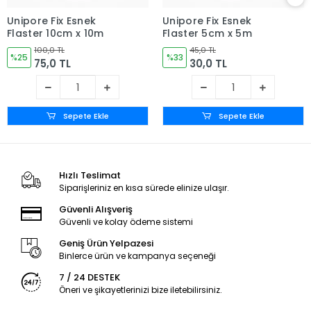
Unipore Fix Esnek
Unipore Fix Esnek
Flaster 10cm x 10m
Flaster 5cm x 5m
100,0 TL
45,0 TL
%25
%33
75,0 TL
30,0 TL
Sepete Ekle
Sepete Ekle
Hızlı Teslimat
Siparişleriniz en kısa sürede elinize ulaşır.
Güvenli Alışveriş
Güvenli ve kolay ödeme sistemi
Geniş Ürün Yelpazesi
Binlerce ürün ve kampanya seçeneği
7 / 24 DESTEK
Öneri ve şikayetlerinizi bize iletebilirsiniz.