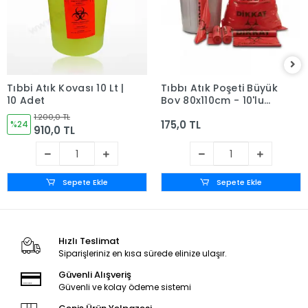
Tıbbi Atık Kovası 10 Lt |
Tıbbı Atık Poşeti Büyük
10 Adet
Boy 80x110cm - 10'lu
Rulo (1 Rulo)
1.200,0 TL
175,0 TL
%24
910,0 TL
Sepete Ekle
Sepete Ekle
Hızlı Teslimat
Siparişleriniz en kısa sürede elinize ulaşır.
Güvenli Alışveriş
Güvenli ve kolay ödeme sistemi