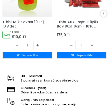
Tıbbi Atık Kovası 10 Lt |
Tıbbı Atık Poşeti Büyük
10 Adet
Boy 80x110cm - 10'lu
Rulo (1 Rulo)
1.200,0 TL
175,0 TL
%24
910,0 TL
Sepete Ekle
Sepete Ekle
Hızlı Teslimat
Siparişleriniz en kısa sürede elinize ulaşır.
Güvenli Alışveriş
Güvenli ve kolay ödeme sistemi
Geniş Ürün Yelpazesi
Binlerce ürün ve kampanya seçeneği