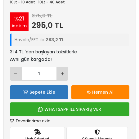
10Lt - 10 Adet
10Lt - 40 Adet
375,0 TL
%21
295,0 TL
indirim
Havale/EFT ile
283,2 TL
31,4 TL 'den başlayan taksitlerle
Aynı gün kargoda!
Sepete Ekle
Hemen Al
WHATSAPP İLE SİPARİŞ VER
Favorilerime ekle
Hızlı Gönderi
Güvenli Alışveriş