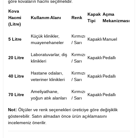
göre kovaların hacmi seçilmelidir.
Kova
Kapak
Açma
Hacmi
Kullanım Alanı
Renk
Tipi
Mekanizması
(Litre)
Küçük klinikler,
Kırmızı
5 Litre
Kapaklı
Manuel
muayenehaneler
/ Sarı
Laboratuvarlar, diş
Kırmızı
20 Litre
Kapaklı
Pedallı
klinikleri
/ Sarı
Hastane odaları,
Kırmızı
40 Litre
Kapaklı
Pedallı
veteriner klinikleri
/ Sarı
Ameliyathane,
Kırmızı
70 Litre
Kapaklı
Pedallı
yoğun atık alanları
/ Sarı
Not:
Ölçüler ve renk seçenekleri üreticiye göre değişiklik
gösterebilir. Satın almadan önce ürün açıklamasını
incelemeniz önerilir.