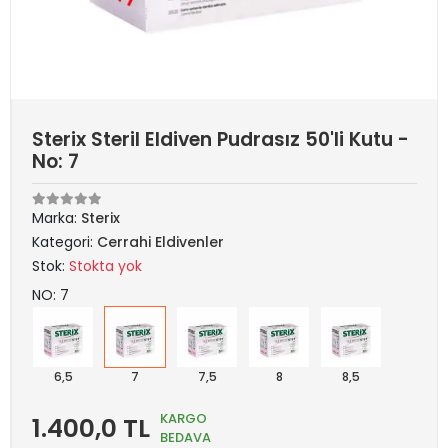
Sterix Steril Eldiven Pudrasız 50'li Kutu -
No: 7
Marka:
Sterix
Kategori:
Cerrahi Eldivenler
Stok:
Stokta yok
NO: 7
6,5
7
7,5
8
8,5
KARGO
1.400,0 TL
BEDAVA