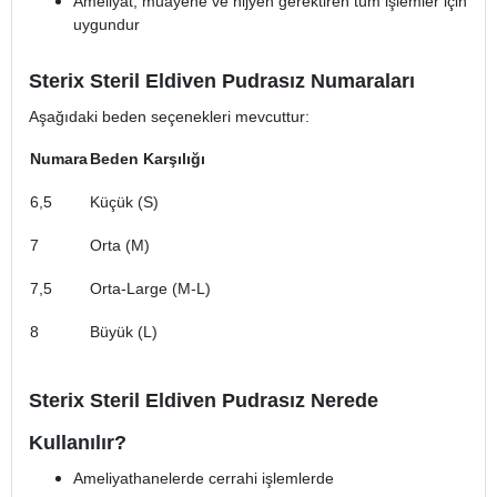
Ameliyat, muayene ve hijyen gerektiren tüm işlemler için
uygundur
Sterix Steril Eldiven Pudrasız Numaraları
Aşağıdaki beden seçenekleri mevcuttur:
Numara
Beden Karşılığı
6,5
Küçük (S)
7
Orta (M)
7,5
Orta-Large (M-L)
8
Büyük (L)
Sterix Steril Eldiven Pudrasız Nerede
Kullanılır?
Ameliyathanelerde cerrahi işlemlerde