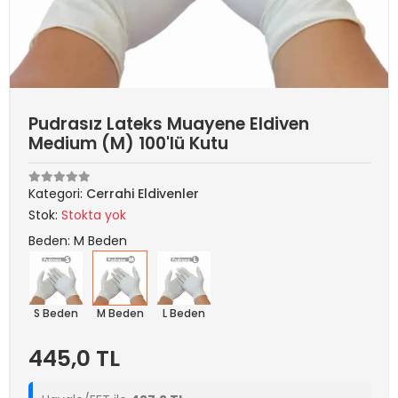
Pudrasız Lateks Muayene Eldiven
Medium (M) 100'lü Kutu
Kategori:
Cerrahi Eldivenler
Stok:
Stokta yok
Beden: M Beden
S Beden
M Beden
L Beden
445,0 TL