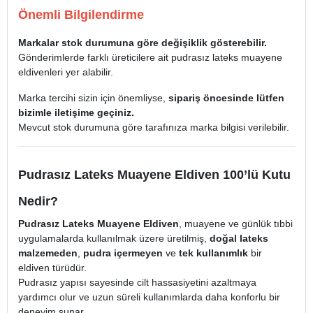
Önemli Bilgilendirme
Markalar stok durumuna göre değişiklik gösterebilir.
Gönderimlerde farklı üreticilere ait pudrasız lateks muayene
eldivenleri yer alabilir.
Marka tercihi sizin için önemliyse,
sipariş öncesinde lütfen
bizimle iletişime geçiniz.
Mevcut stok durumuna göre tarafınıza marka bilgisi verilebilir.
Pudrasız Lateks Muayene Eldiven 100’lü Kutu
Nedir?
Pudrasız Lateks Muayene Eldiven
, muayene ve günlük tıbbi
uygulamalarda kullanılmak üzere üretilmiş,
doğal lateks
malzemeden
,
pudra içermeyen
ve
tek kullanımlık
bir
eldiven türüdür.
Pudrasız yapısı sayesinde cilt hassasiyetini azaltmaya
yardımcı olur ve uzun süreli kullanımlarda daha konforlu bir
deneyim sunar.