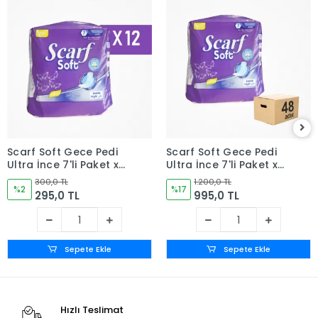
Scarf Soft Gece Pedi
Scarf Soft Gece Pedi
Ultra İnce 7'li Paket x
Ultra İnce 7'li Paket x
12 Paket (84 Adet)
48 Paket (336 Adet)
300,0 TL
1.200,0 TL
%2
%17
295,0 TL
995,0 TL
Sepete Ekle
Sepete Ekle
Hızlı Teslimat