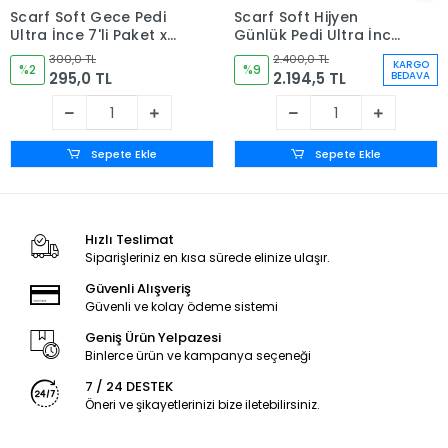
Scarf Soft Gece Pedi
Scarf Soft Hijyen
Ultra İnce 7'li Paket x
Günlük Pedi Ultra İnce
12 Paket (84 Adet)
10'lu Paket x 48 Paket
300,0 TL
2.400,0 TL
KARGO
%2
(480 Adet)
%9
295,0 TL
2.194,5 TL
BEDAVA
Sepete Ekle
Sepete Ekle
Hızlı Teslimat
Siparişleriniz en kısa sürede elinize ulaşır.
Güvenli Alışveriş
Güvenli ve kolay ödeme sistemi
Geniş Ürün Yelpazesi
Binlerce ürün ve kampanya seçeneği
7 / 24 DESTEK
Öneri ve şikayetlerinizi bize iletebilirsiniz.