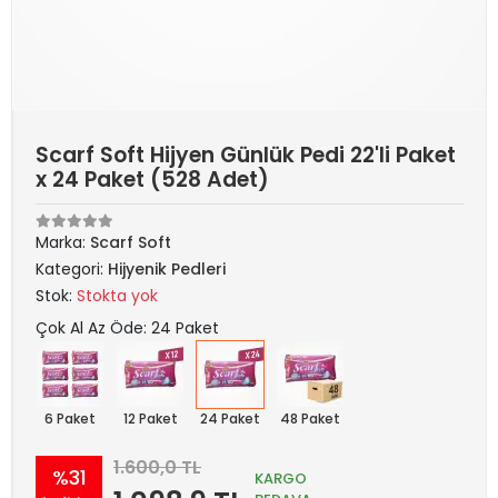
Scarf Soft Hijyen Günlük Pedi 22'li Paket
x 24 Paket (528 Adet)
Marka:
Scarf Soft
Kategori:
Hijyenik Pedleri
Stok:
Stokta yok
Çok Al Az Öde: 24 Paket
6 Paket
12 Paket
24 Paket
48 Paket
1.600,0 TL
%31
KARGO