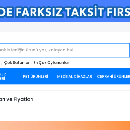
r
,
Çok Satanlar
,
En Çok Oylananlar
NER
PET ÜRÜNLERİ
MEDİKAL CİHAZLAR
CERRAHİ ÜRÜNLE
ERİ
rı ve Fiyatları