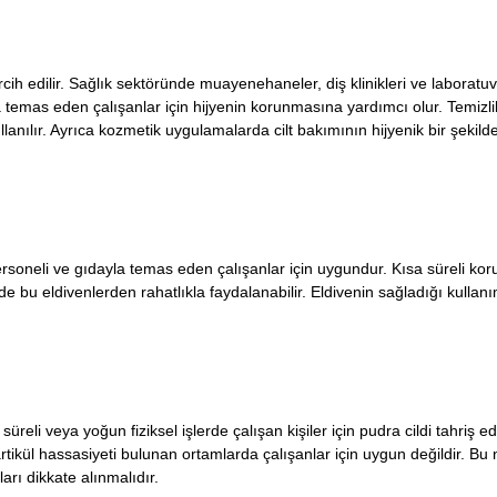
rcih edilir. Sağlık sektöründe muayenehaneler, diş klinikleri ve laboratu
 temas eden çalışanlar için hijyenin korunmasına yardımcı olur. Temizlik
nılır. Ayrıca kozmetik uygulamalarda cilt bakımının hijyenik bir şekild
 personeli ve gıdayla temas eden çalışanlar için uygundur. Kısa süreli ko
r de bu eldivenlerden rahatlıkla faydalanabilir. Eldivenin sağladığı kullanı
üreli veya yoğun fiziksel işlerde çalışan kişiler için pudra cildi tahriş ede
rtikül hassasiyeti bulunan ortamlarda çalışanlar için uygun değildir. Bu
arı dikkate alınmalıdır.