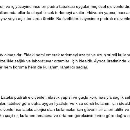
ilen ve iç yüzeyine ince bir pudra tabakası uygulanmış özel eldivenlerdi
kullanımda ellerde oluşabilecek terlemeyi azaltır. Eldivenin yapısı, hassas
yaz veya açık tonlarda üretilir. Bu özellikleri sayesinde pudralı eldiven
kolay olmasıdır. Eldeki nemi emerek terlemeyi azaltır ve uzun süreli kulla
zellikle sağlık ve laboratuvar ortamları için idealdir. Ayrıca üretiminde k
ler hem koruma hem de kullanım rahatlığı sağlar.
. Lateks pudralı eldivenler, elastik yapısı ve güçlü korumasıyla sağlık se
ler, latekse göre daha uygun fiyatlıdır ve kısa süreli kullanım için idealdi
ivenler ise lateks alerjisi olan kullanıcılar için güvenli bir alternatiftir ve
u çeşitler, kullanım amacına ve ortamın gereksinimlerine göre doğru s