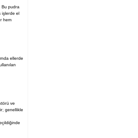
r. Bu pudra
 işlerde el
ler hem
nımda ellerde
ullanılan
ktörü ve
r; genellikle
eçildiğinde