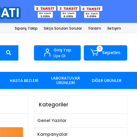
Sipariş Takip
Sıkça Sorulan Sorular
Yardım
İletişim
0
Giriş Yap
Sepetim
Üye Ol
LABORATUVAR
R
HASTA BEZLERİ
DİĞER ÜRÜNLER
ÜRÜNLERİ
Kategoriler
Genel Yazılar
Kampanyalar