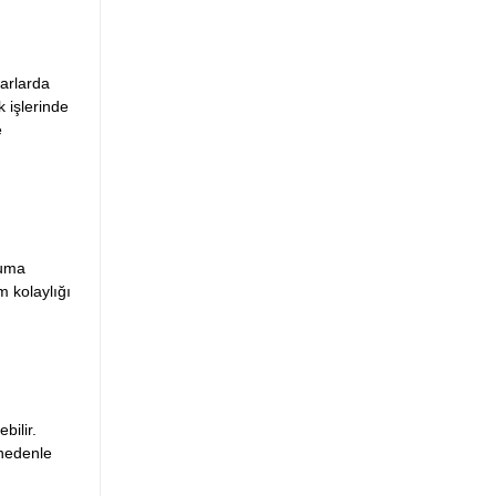
varlarda
 işlerinde
e
ruma
m kolaylığı
bilir.
 nedenle