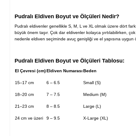
Pudralı Eldiven
Boyut ve Ölçüleri Nedir?
Pudralı eldivenler genellikle S, M, L ve XL olmak üzere dört f
büyük önem taşır. Çok dar eldivenler kolayca yırtılabilirken, çok b
nedenle eldiven seçiminde avuç genişliği ve el yapısına uygun ö
Pudralı Eldiven
Boyut ve Ölçüleri Tablosu:
El Çevresi (cm)
Eldiven Numarası
Beden
15–17 cm
6 – 6.5
Small (S)
18–20 cm
7 – 7.5
Medium (M)
21–23 cm
8 – 8.5
Large (L)
24 cm ve üzeri
9 – 9.5
X-Large (XL)