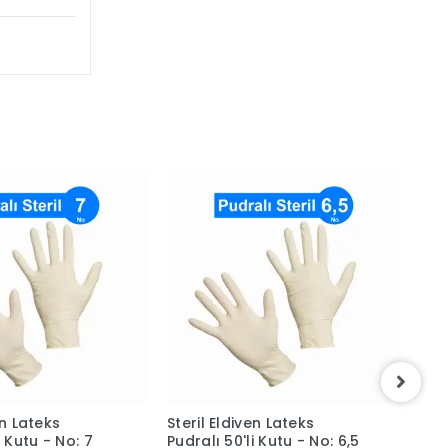
en Lateks
Steril Eldiven Lateks
Ste
i Kutu - No: 7
Pudralı 50'li Kutu - No: 6,5
Pud