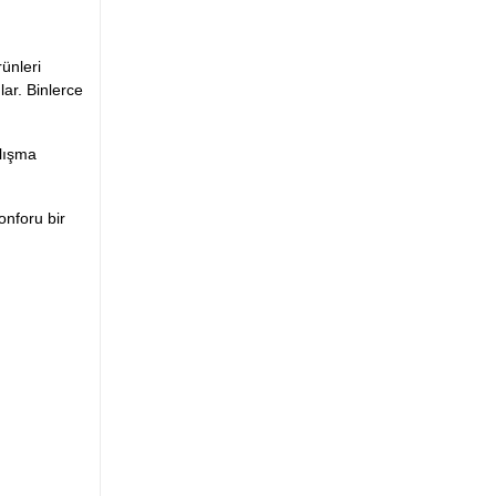
rünleri
lar. Binlerce
alışma
onforu bir