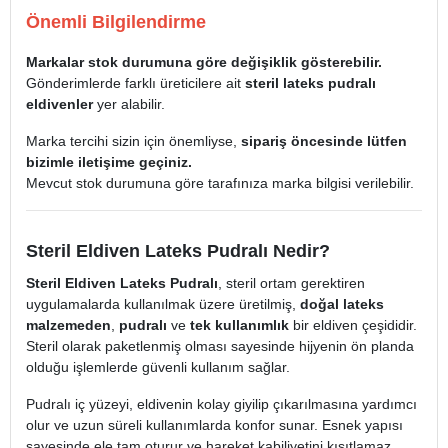
Önemli Bilgilendirme
Markalar stok durumuna göre değişiklik gösterebilir.
Gönderimlerde farklı üreticilere ait
steril lateks pudralı
eldivenler
yer alabilir.
Marka tercihi sizin için önemliyse,
sipariş öncesinde lütfen
bizimle iletişime geçiniz.
Mevcut stok durumuna göre tarafınıza marka bilgisi verilebilir.
Steril Eldiven Lateks Pudralı Nedir?
Steril Eldiven Lateks Pudralı
, steril ortam gerektiren
uygulamalarda kullanılmak üzere üretilmiş,
doğal lateks
malzemeden
,
pudralı
ve
tek kullanımlık
bir eldiven çeşididir.
Steril olarak paketlenmiş olması sayesinde hijyenin ön planda
olduğu işlemlerde güvenli kullanım sağlar.
Pudralı iç yüzeyi, eldivenin kolay giyilip çıkarılmasına yardımcı
olur ve uzun süreli kullanımlarda konfor sunar. Esnek yapısı
sayesinde ele tam oturur ve hareket kabiliyetini kısıtlamaz.