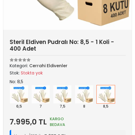
Steril Eldiven Pudralı No: 8,5 - 1 Koli -
400 Adet
Kategori:
Cerrahi Eldivenler
Stok:
Stokta yok
No: 8,5
6,5
7
7,5
8
8,5
KARGO
7.995,0 TL
BEDAVA