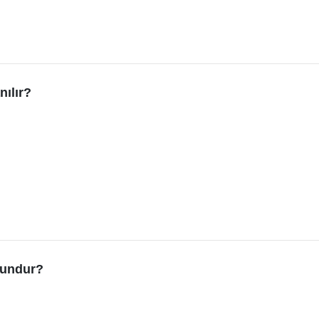
nılır?
ygundur?