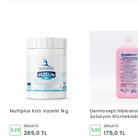
Multiplus Katı Vazelin 1kg
Dermosept Hibisano
Solüsyon Klorheksid
(CHLORHEXİDİNE %4) 
350,0 TL
250,0 TL
Bazlı (10%) 1 LT
%24
%30
265,0 TL
175,0 TL