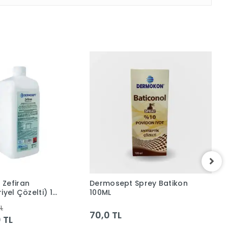
Zefiran
Dermosept Sprey Batikon
B
iyel Çözelti) 1
100ML
D
K
TL
70,0 TL
0 TL