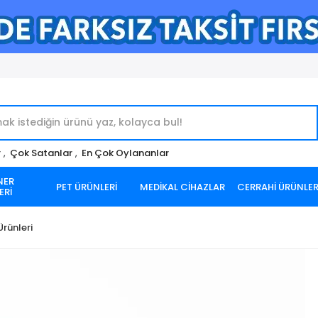
r
,
Çok Satanlar
,
En Çok Oylananlar
NER
PET ÜRÜNLERİ
MEDİKAL CİHAZLAR
CERRAHİ ÜRÜNLE
ERİ
rünleri