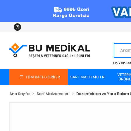
En Yenile
VETERİ
TÜM KATEGORİLER
SARF MALZEMELERİ
ÜRÜNL
Ana Sayfa
Sarf Malzemeleri
Dezenfektan ve Yara Bakım Ü