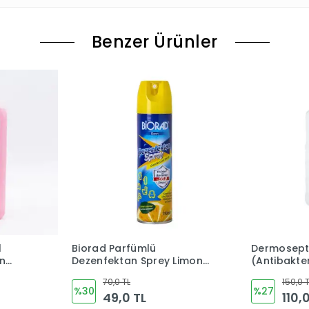
Benzer Ürünler
l
Biorad Parfümlü
Dermosept 
in
Dezenfektan Sprey Limon
(Antibakter
( Alkol
Kokulu 150ml
Litre
70,0 TL
150,0 
%30
%27
49,0 TL
110,