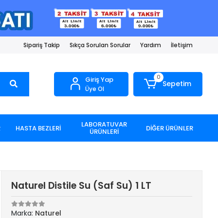
Sipariş Takip
Sıkça Sorulan Sorular
Yardım
İletişim
0
Giriş Yap
Sepetim
Üye Ol
LABORATUVAR
R
HASTA BEZLERİ
DİĞER ÜRÜNLER
ÜRÜNLERİ
Naturel Distile Su (Saf Su) 1 LT
Marka:
Naturel