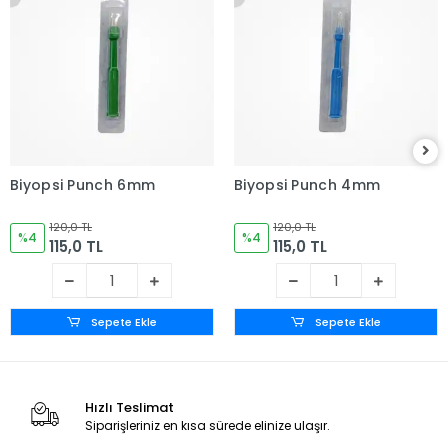
Biyopsi Punch 6mm
Biyopsi Punch 4mm
120,0 TL
120,0 TL
%4
%4
115,0 TL
115,0 TL
Sepete Ekle
Sepete Ekle
Hızlı Teslimat
Siparişleriniz en kısa sürede elinize ulaşır.