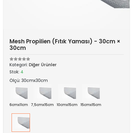
Mesh Propilien (Fıtık Yaması) - 30cm ×
30cm
Kategori:
Diğer Ürünler
Stok:
4
Ölçü: 30cmx30cm
6cmx11cm
7,5cmx15cm
10cmx15cm
15cmx15cm