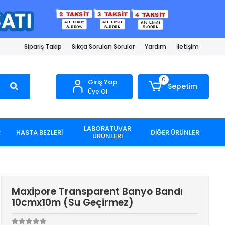
Sipariş Takip
Sıkça Sorulan Sorular
Yardım
İletişim
0
Giriş Yap
Sepetim
Üye Ol
LABORATUVAR
R
HASTA BEZLERİ
DİĞER ÜRÜNLER
ÜRÜNLERİ
Maxipore Transparent Banyo Bandı
10cmx10m (Su Geçirmez)