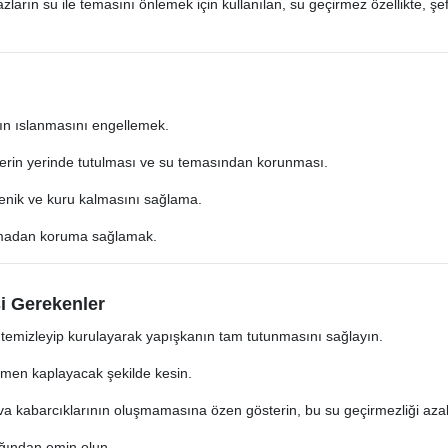
arın su ile temasını önlemek için kullanılan, su geçirmez özellikte, şeff
ın ıslanmasını engellemek.
rlerin yerinde tutulması ve su temasından korunması.
jyenik ve kuru kalmasını sağlama.
olmadan koruma sağlamak.
i Gerekenler
 temizleyip kurulayarak yapışkanın tam tutunmasını sağlayın.
men kaplayacak şekilde kesin.
a kabarcıklarının oluşmamasına özen gösterin, bu su geçirmezliği azalta
ığından emin olun.