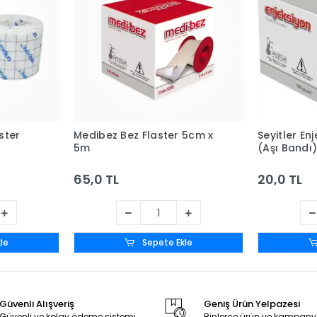
ster
Medibez Bez Flaster 5cm x
Seyitler En
5m
(Aşı Bandı)
65,0 TL
20,0 TL
le
Sepete Ekle
Güvenli Alışveriş
Geniş Ürün Yelpazesi
Güvenli ve kolay ödeme sistemi
Binlerce ürün ve kampany