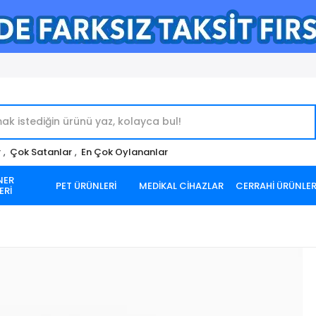
r
,
Çok Satanlar
,
En Çok Oylananlar
NER
PET ÜRÜNLERİ
MEDİKAL CİHAZLAR
CERRAHİ ÜRÜNLE
ERİ