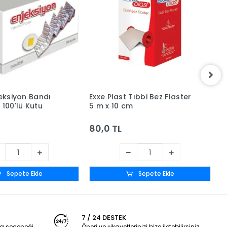
jeksiyon Bandı
Exxe Plast Tıbbi Bez Flaster
B
 100'lü Kutu
5 m x 10 cm
K
S
80,0 TL
Sepete Ekle
Sepete Ekle
7 / 24 DESTEK
a seçeneği
Öneri ve şikayetlerinizi bize iletebilirsiniz.