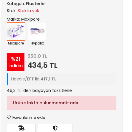
Kategori:
Flasterler
Stok:
Stokta yok
Marka: Maxipore
Maxipore
Hypafix
550,0 TL
%21
434,5 TL
indirim
Havale/EFT ile
417,1 TL
46,3 TL 'den başlayan taksitlerle
Ürün stokta bulunmamaktadır.
Favorilerime ekle