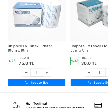
Unipore Fix Esnek Flaster
Unipore Fix Esnek Fla
10cm x 10m
5cm x 5m
100,0 TL
45,0 TL
%25
%33
75,0 TL
30,0 TL
Sepete Ekle
Sepete Ek
Hızlı Teslimat
Siparişleriniz en kısa sürede elinize ulaşır.