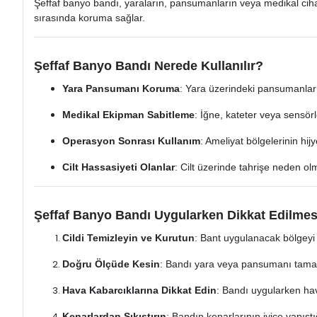
Şeffaf banyo bandı, yaraların, pansumanların veya medikal cihazl
sırasında koruma sağlar.
Şeffaf Banyo Bandı Nerede Kullanılır?
Yara Pansumanı Koruma
: Yara üzerindeki pansumanlar
Medikal Ekipman Sabitleme
: İğne, kateter veya sensö
Operasyon Sonrası Kullanım
: Ameliyat bölgelerinin hi
Cilt Hassasiyeti Olanlar
: Cilt üzerinde tahrişe neden 
Şeffaf Banyo Bandı Uygularken Dikkat Edilmes
Cildi Temizleyin ve Kurutun
: Bant uygulanacak bölgeyi
Doğru Ölçüde Kesin
: Bandı yara veya pansumanı tama
Hava Kabarcıklarına Dikkat Edin
: Bandı uygularken hav
Kenarlardan Sıkıştırın
: Bandın kenarlarının iyice yapışt